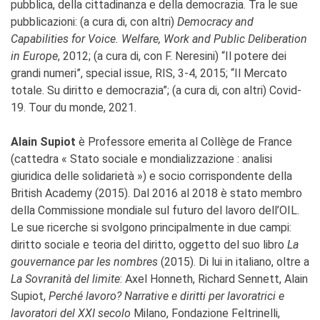
pubblica, della cittadinanza e della democrazia. Tra le sue
pubblicazioni: (a cura di, con altri)
Democracy and
Capabilities for Voice. Welfare, Work and Public Deliberation
in Europe
, 2012; (a cura di, con F. Neresini) “Il potere dei
grandi numeri”, special issue, RIS, 3-4, 2015; “Il Mercato
totale. Su diritto e democrazia”; (a cura di, con altri) Covid-
19. Tour du monde, 2021.
Alain Supiot
è Professore emerita al Collège de France
(cattedra « Stato sociale e mondializzazione : analisi
giuridica delle solidarietà ») e socio corrispondente della
British Academy (2015). Dal 2016 al 2018 è stato membro
della Commissione mondiale sul futuro del lavoro dell’OIL.
Le sue ricerche si svolgono principalmente in due campi:
diritto sociale e teoria del diritto, oggetto del suo libro
La
gouvernance par les nombres
(2015). Di lui in italiano, oltre a
La Sovranità del limite
: Axel Honneth, Richard Sennett, Alain
Supiot,
Perché lavoro? Narrative e diritti per lavoratrici e
lavoratori del XXI secolo
Milano, Fondazione Feltrinelli,