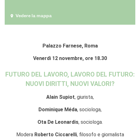
Doppi titoli
Borse di studio e di
Vedere la mappa
ricerca
YEP - Young Entrepreneurs
Programme
Palazzo Farnese, Roma
CHI SIAMO
Contatti
Venerdì 12 novembre, ore 18.30
Organigramma
Lavorare con noi
FUTURO DEL LAVORO, LAVORO DEL FUTURO:
Appalti pubblici, gare
d'appalto e contratti
NUOVI DIRITTI, NUOVI VALORI?
SOSTENERE L'INSTITUT
Alain Supiot
, giurista,
FRANCAIS ITALIA
Le operazioni
Dominique Méda
, sociologa,
Come sostenere
I Vantaggi
Ota De Leonardis
, sociologa.
I nostri luoghi
Modera
Roberto Ciccarelli
, filosofo e giornalista
I contatti