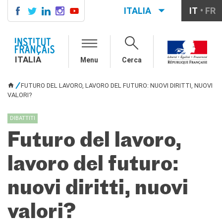
ITALIA
IT
FR
ITALIA
AGENDA
ITALIA
Menu
Cerca
CORSI DI FRANCESE
CERTIFICAZIONI
FUTURO DEL LAVORO, LAVORO DEL FUTURO: NUOVI DIRITTI, NUOVI
UFFICIALI DI LINGUA
TU SEI QUI
VALORI?
FRANCESE
Diplomi
DIBATTITI
Test (TCF, TEF)
Futuro del lavoro,
SCUOLA E FORMAZIONE
Contatti
lavoro del futuro:
Didattica
Mobilità
nuovi diritti, nuovi
Francofonia
Studenti
valori?
Riconoscimento diplomi