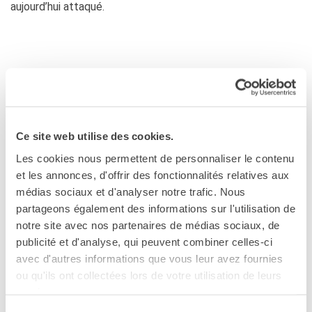
aujourd’hui attaqué.
Tendances du monde du travail aujourd’hui :
Ce site web utilise des cookies.
Les intervenants s’attardent en particulier sur les
Les cookies nous permettent de personnaliser le contenu
conditions des coursiers, qui concentrent certaines
et les annonces, d'offrir des fonctionnalités relatives aux
tendances générales du monde du travail. C’est une réelle
médias sociaux et d'analyser notre trafic. Nous
bataille juridique à mener, afin de reconnaître la
partageons également des informations sur l'utilisation de
subordination de ces travailleurs. C’est un retour des
notre site avec nos partenaires de médias sociaux, de
structures juridiques féodales (Alain Supiot) : le serf n’était
publicité et d'analyse, qui peuvent combiner celles-ci
pas un salarié, car on lui donnait un petit carré de terre qu’il
avec d'autres informations que vous leur avez fournies
devait cultiver dans l’intérêt de son seigneur.
ou qu'ils ont collectées lors de votre utilisation de leurs
Juridiquement, il s’agit là de la structure que l’on retrouve
services.
avec le coursier et les plateformes.