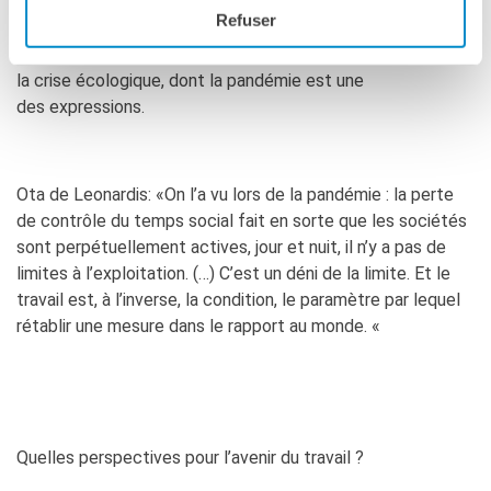
et l’on perd ainsi les responsabilités dans la chaîne des
Refuser
pouvoirs décisionnels. Ce concept peut donc être un piège,
mais son potentiel positif peut nous aider à nous préparer à
la crise écologique, dont la pandémie est une
des expressions.
Ota de Leonardis: «On l’a vu lors de la pandémie : la perte
de contrôle du temps social fait en sorte que les sociétés
sont perpétuellement actives, jour et nuit, il n’y a pas de
limites à l’exploitation. (…) C’est un déni de la limite. Et le
travail est, à l’inverse, la condition, le paramètre par lequel
rétablir une mesure dans le rapport au monde. «
Quelles perspectives pour l’avenir du travail ?