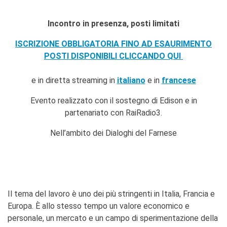
I nostri sostenitori
Incontro in presenza, posti limitati
ARCHIVIO
Café dell'innovazione
ISCRIZIONE OBBLIGATORIA FINO AD ESAURIMENTO
Dialoghi del Farnese
POSTI DISPONIBILI CLICCANDO QUI
Farnèse à la page
Festa della musica
e in diretta streaming in
italiano
e in
francese
Incontro italo-francesi sul
mondo di domani
Evento realizzato con il sostegno di Edison e in
La Notte delle Idee
partenariato con RaiRadio3.
Operazioni artistiche
Nell’ambito dei Dialoghi del Farnese
PERCHÉ IMPARARE IL
FRANCESE
CERCA
Il tema del lavoro è uno dei più stringenti in Italia, Francia e
Europa. È allo stesso tempo un valore economico e
personale, un mercato e un campo di sperimentazione della