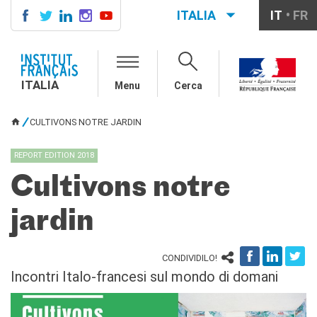
ITALIA
IT
FR
ITALIA
AGENDA
ITALIA
Menu
Cerca
CORSI DI FRANCESE
CERTIFICAZIONI
CULTIVONS NOTRE JARDIN
UFFICIALI DI LINGUA
TU SEI QUI
FRANCESE
REPORT EDITION 2018
Diplomi
Test (TCF, TEF)
Cultivons notre
SCUOLA E FORMAZIONE
jardin
Contatti
Didattica
Mobilità
CONDIVIDILO!
Francofonia
Incontri Italo-francesi sul mondo di domani
Studenti
Riconoscimento diplomi