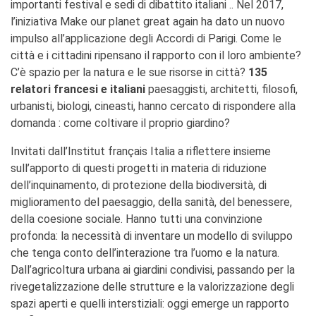
importanti festival e sedi di dibattito italiani .. Nel 2017,
Doppi titoli
l’iniziativa Make our planet great again ha dato un nuovo
Borse di studio e di
impulso all’applicazione degli Accordi di Parigi. Come le
ricerca
città e i cittadini ripensano il rapporto con il loro ambiente?
YEP - Young Entrepreneurs
C’è spazio per la natura e le sue risorse in città?
135
Programme
relatori francesi e italiani
paesaggisti, architetti, filosofi,
CHI SIAMO
urbanisti, biologi, cineasti, hanno cercato di rispondere alla
Contatti
domanda : come coltivare il proprio giardino?
Organigramma
Invitati dall’Institut français Italia a riflettere insieme
Lavorare con noi
sull’apporto di questi progetti in materia di riduzione
Appalti pubblici, gare
d'appalto e contratti
dell’inquinamento, di protezione della biodiversità, di
miglioramento del paesaggio, della sanità, del benessere,
SOSTENERE L'INSTITUT
della coesione sociale. Hanno tutti una convinzione
FRANCAIS ITALIA
profonda: la necessità di inventare un modello di sviluppo
Le operazioni
che tenga conto dell’interazione tra l’uomo e la natura.
Come sostenere
Dall’agricoltura urbana ai giardini condivisi, passando per la
I Vantaggi
rivegetalizzazione delle strutture e la valorizzazione degli
I nostri luoghi
spazi aperti e quelli interstiziali: oggi emerge un rapporto
I contatti