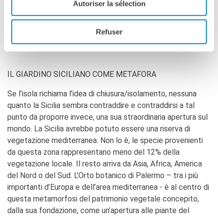
trasformazioni urbane: sarà presentata nella galleria
Autoriser la sélection
dell’Institut français Milano una selezione di opere tratte
dal lavoro che l’autore realizza dal 2000 sui
Refuser
grands ensembles.
IL GIARDINO SICILIANO COME METAFORA
Se l’isola richiama l’idea di chiusura/isolamento, nessuna
quanto la Sicilia sembra contraddire e contraddirsi a tal
punto da proporre invece, una sua straordinaria apertura sul
mondo. La Sicilia avrebbe potuto essere una riserva di
vegetazione mediterranea. Non lo è, le specie provenienti
da questa zona rappresentano meno del 12% della
vegetazione locale. Il resto arriva da Asia, Africa, America
del Nord o del Sud. L’Orto botanico di Palermo – tra i più
importanti d’Europa e dell’area mediterranea - è al centro di
questa metamorfosi del patrimonio vegetale concepito,
dalla sua fondazione, come un’apertura alle piante del