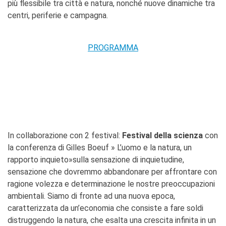
più flessibile tra città e natura, nonché nuove dinamiche tra
I nostri sostenitori
centri, periferie e campagna.
ARCHIVIO
Café dell'innovazione
PROGRAMMA
Dialoghi del Farnese
Farnèse à la page
Festa della musica
Incontro italo-francesi sul
mondo di domani
La Notte delle Idee
Operazioni artistiche
In collaborazione con 2 festival:
Festival della scienza
con
PERCHÉ IMPARARE IL
la conferenza di Gilles Boeuf » L’uomo e la natura, un
FRANCESE
rapporto inquieto»sulla sensazione di inquietudine,
CERCA
sensazione che dovremmo abbandonare per affrontare con
ragione volezza e determinazione le nostre preoccupazioni
ambientali. Siamo di fronte ad una nuova epoca,
caratterizzata da un’economia che consiste a fare soldi
distruggendo la natura, che esalta una crescita infinita in un