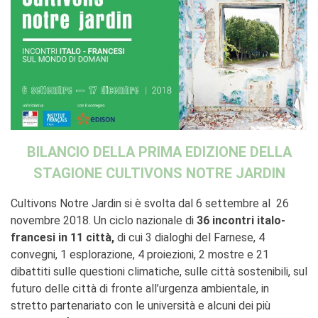
stranieri
SPETTACOLO DAL VIVO E
ARTI VISIVE
La festa della musica
Nouveau Grand Tour
Exaequa
Operazioni artistiche
CINEMA E AUDIOVISIVO
BILANCIO DELLA PRIMA EDIZIONE DELLA
Fuori Sala
La Francia al Cinema
STAGIONE CULTIVONS NOTRE JARDIN
Rendez-vous
Cultivons Notre Jardin si è svolta dal 6 settembre al 26
Residenza XR
novembre 2018. Un ciclo nazionale di
36 incontri italo-
LIBRI
francesi in 11 città,
di cui 3 dialoghi del Farnese, 4
"DÉBAT D'IDÉES"
convegni, 1 esplorazione, 4 proiezioni, 2 mostre e 21
dibattiti sulle questioni climatiche, sulle città sostenibili, sul
UNIVERSITÀ, RICERCA,
INNOVAZIONE
futuro delle città di fronte all’urgenza ambientale, in
Studiare in Francia, grazie a
stretto partenariato con le università e alcuni dei più
Campus France Italie!