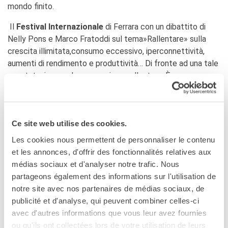
mondo finito.
Il
Festival Internazionale
di Ferrara con un dibattito di
Nelly Pons e Marco Fratoddi sul tema»Rallentare» sulla
crescita illimitata,consumo eccessivo, iperconnettività,
aumenti di rendimento e produttività… Di fronte ad una tale
constatazione, solo una reazione: rallentare. È
letteralmente un’arte di vivere, che ci invita a riprendere il
potere sulle nostre esistenze: una pratica cosciente che si
decide, si trasmette e si apprende.
Ce site web utilise des cookies.
Les cookies nous permettent de personnaliser le contenu
et les annonces, d'offrir des fonctionnalités relatives aux
DIBATTITI
médias sociaux et d'analyser notre trafic. Nous
partageons également des informations sur l'utilisation de
notre site avec nos partenaires de médias sociaux, de
publicité et d'analyse, qui peuvent combiner celles-ci
avec d'autres informations que vous leur avez fournies
AL Bosco temporaneo San Lorenzo, un convegno sul tema
ou qu'ils ont collectées lors de votre utilisation de leurs