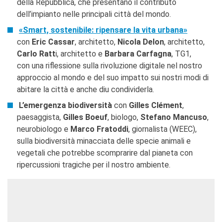
della Repubblica, che presentano il contributo
dell’impianto nelle principali città del mondo.
«Smart, sostenibile: ripensare la vita urbana»
con
Eric Cassar
, architetto,
Nicola Delon
, architetto,
Carlo Ratt
i, architetto e
Barbara Carfagna
, TG1,
con una riflessione sulla rivoluzione digitale nel nostro
approccio al mondo e del suo impatto sui nostri modi di
abitare la città e anche diu condividerla.
L’emergenza biodiversità
con
Gilles Clément
,
paesaggista,
Gilles Boeuf
, biologo,
Stefano Mancuso
,
neurobiologo e
Marco Fratoddi
, giornalista (WEEC),
sulla biodiversità minacciata delle specie animali e
vegetali che potrebbe scomprarire dal pianeta con
ripercussioni tragiche per il nostro ambiente.