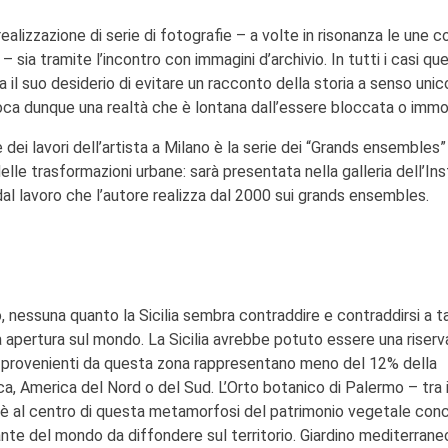
alizzazione di serie di fotografie – a volte in risonanza le une c
 sia tramite l’incontro con immagini d’archivio. In tutti i casi qu
il suo desiderio di evitare un racconto della storia a senso unic
a dunque una realtà che è lontana dall’essere bloccata o immob
ei lavori dell’artista a Milano è la serie dei “Grands ensembles”
elle trasformazioni urbane: sarà presentata nella galleria dell’Ins
dal lavoro che l’autore realizza dal 2000 sui grands ensembles.
o, nessuna quanto la Sicilia sembra contraddire e contraddirsi a t
a apertura sul mondo. La Sicilia avrebbe potuto essere una riserv
e provenienti da questa zona rappresentano meno del 12% della
ica, America del Nord o del Sud. L’Orto botanico di Palermo – tra i
- è al centro di questa metamorfosi del patrimonio vegetale conc
ante del mondo da diffondere sul territorio. Giardino mediterrane