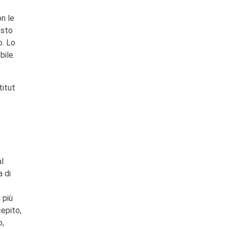
on le
esto
o. Lo
ile.
titut
al
a di
 più
epito,
o,