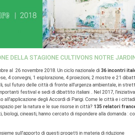
IONE DELLA STAGIONE CULTIVONS NOTRE JARDI
embre al 26 novembre 2018. Un ciclo nazionale di
36 incontri ital
ese, 4 convegni, 1 esplorazione, 4 proiezioni, 2 mostre e 21 dibatt
li, sul futuro delle città di fronte all’urgenza ambientale, in stret
portanti festival e sedi di dibattito italiani .. Nel 2017, l’iniziati
all’applicazione degli Accordi di Parigi. Come le città e i cittadi
spazio per la natura e le sue risorse in città?
135 relatori franc
isti, biologi, cineasti, hanno cercato di rispondere alla domanda : 
e insieme sull’apporto di questi progetti in materia di riduzione