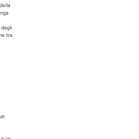
della
enga
 degli
he tra
 un
in un