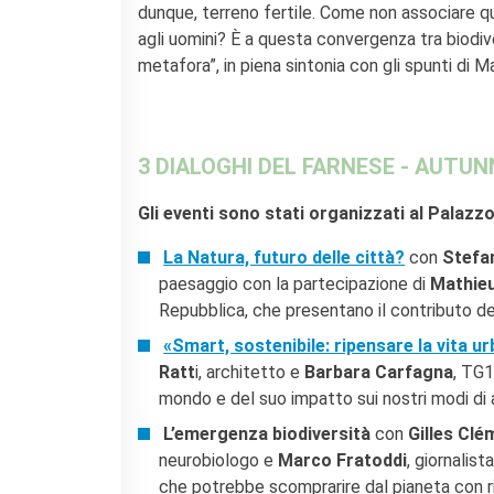
dunque, terreno fertile. Come non associare q
agli uomini? È a questa convergenza tra biodive
metafora”, in piena sintonia con gli spunti di M
3 DIALOGHI DEL FARNESE - AUTUN
Gli eventi sono stati organizzati al Palazzo
La Natura, futuro delle città?
con
Stefa
paesaggio con la partecipazione di
Mathieu
Repubblica, che presentano il contributo del
«Smart, sostenibile: ripensare la vita u
Ratt
i, architetto e
Barbara Carfagna
, TG1
mondo e del suo impatto sui nostri modi di a
L’emergenza biodiversità
con
Gilles Clé
neurobiologo e
Marco Fratoddi
, giornalis
che potrebbe scomprarire dal pianeta con ri