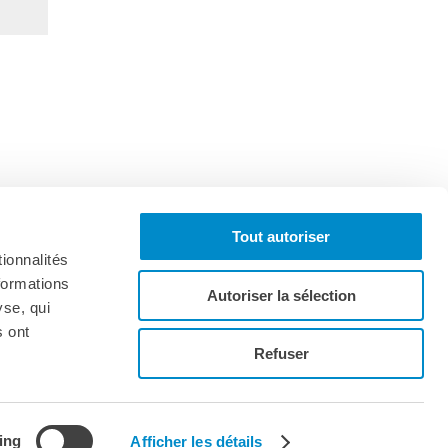
Tout autoriser
ionnalités
formations
Autoriser la sélection
yse, qui
s ont
onnez-vous à la lettre d'informations
Refuser
ing
Afficher les détails