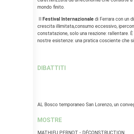
La Notte delle Idee
mondo finito.
Operazioni artistiche
Il
Festival Internazionale
di Ferrara con un d
PERCHÉ IMPARARE IL
crescita illimitata,consumo eccessivo, ipercon
FRANCESE
constatazione, solo una reazione: rallentare. È 
RECHERCHER
nostre esistenze: una pratica cosciente che si
DIBATTITI
AL Bosco temporaneo San Lorenzo, un convegno
MOSTRE
MATHIEU PERNOT - DÉCONSTRUCTION