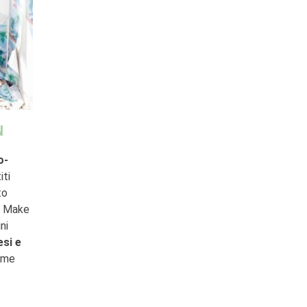
N
o-
iti
to
va Make
ni
esi e
come