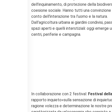
Contacts
dell’inquinamento, di protezione della biodiver
Organigramme
coesione sociale. Hanno tutti una convinzione 
Emplois/stages
conto dell’interazione tra l’uomo e la natura.
Marchés Publics
Dall’agricoltura urbana ai giardini condivisi, pa
NOS MÉCÈNES
spazi aperti e quelli interstiziali: oggi emerge
centri, periferie e campagna.
Le operazioni
Come sostenere
I Vantaggi
I nostri luoghi
I contatti
I nostri sostenitori
ARCHIVES
Café dell'innovazione
Dialoghi del Farnese
Farnèse à la page
In collaborazione con 2 festival:
Festival dell
Festa della musica
rapporto inquieto»sulla sensazione di inquie
Incontro italo-francesi sul
ragione volezza e determinazione le nostre pr
mondo di domani
caratterizzata da un’economia che consiste a fa