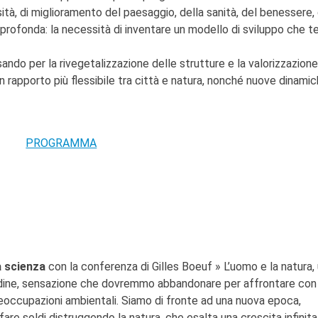
sità, di miglioramento del paesaggio, della sanità, del benessere, 
profonda: la necessità di inventare un modello di sviluppo che t
ssando per la rivegetalizzazione delle strutture e la valorizzazione
 un rapporto più flessibile tra città e natura, nonché nuove dinamic
PROGRAMMA
a scienza
con la conferenza di Gilles Boeuf » L’uomo e la natura,
tudine, sensazione che dovremmo abbandonare per affrontare con
eoccupazioni ambientali. Siamo di fronte ad una nuova epoca,
re soldi distruggendo la natura, che esalta una crescita infinita 