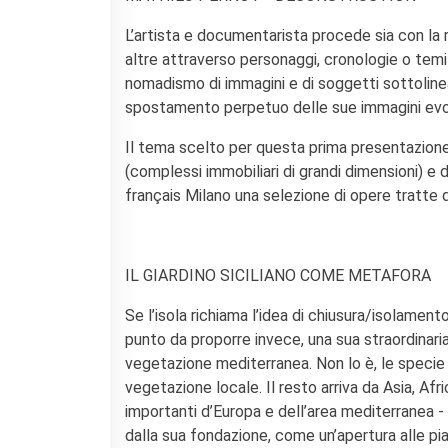
L’artista e documentarista procede sia con la re
altre attraverso personaggi, cronologie o temi –
nomadismo di immagini e di soggetti sottolinea 
spostamento perpetuo delle sue immagini evoc
Il tema scelto per questa prima presentazione d
(complessi immobiliari di grandi dimensioni) e d
français Milano una selezione di opere tratte 
IL GIARDINO SICILIANO COME METAFORA
Se l’isola richiama l’idea di chiusura/isolament
punto da proporre invece, una sua straordinari
vegetazione mediterranea. Non lo è, le speci
vegetazione locale. Il resto arriva da Asia, Afr
importanti d’Europa e dell’area mediterranea 
dalla sua fondazione, come un’apertura alle pi