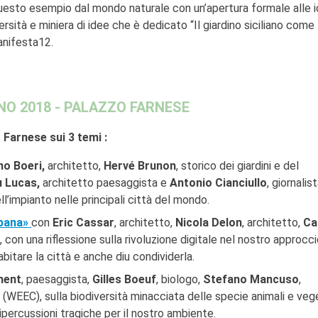
uesto esempio dal mondo naturale con un’apertura formale alle 
rsità e miniera di idee che è dedicato “Il giardino siciliano come
anifesta12.​
NO 2018 - PALAZZO FARNESE
 Farnese sui 3 temi :
no Boeri,
architetto,
Hervé Brunon
, storico dei giardini e del
 Lucas,
architetto paesaggista e
Antonio Cianciullo
, giornalis
l’impianto nelle principali città del mondo.
rbana»
con
Eric Cassar
, architetto,
Nicola Delon
, architetto,
Ca
, con una riflessione sulla rivoluzione digitale nel nostro approcci
bitare la città e anche diu condividerla.
ment
, paesaggista,
Gilles Boeuf
, biologo,
Stefano Mancuso
,
ta (WEEC), sulla biodiversità minacciata delle specie animali e veg
percussioni tragiche per il nostro ambiente.