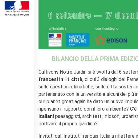
Operazioni artistiche
CINÉMA ET AUDIOVISUEL
Fuori Sala
La Francia al Cinema
Rendez-vous
Residenza XR
LIVRES
BILANCIO DELLA PRIMA EDIZ
DÉBATS D'IDÉES
Cultivons Notre Jardin si è svolta dal 6 sett
UNIVERSITÉ, RECHERCHE,
INNOVATION
francesi in 11 città,
di cui 3 dialoghi del Farn
Étudier en France
sulle questioni climatiche, sulle città sostenibi
Doubles diplômes
partenariato con le università e alcuni dei più im
Soutien à la recherche et
our planet great again ha dato un nuovo impulso 
l'innovation
ripensano il rapporto con il loro ambiente? C’è 
YEP - Young Entrepreneurs
italiani
paesaggisti, architetti, filosofi, urban
Programme
coltivare il proprio giardino?
QUI SOMMES-NOUS ?
Invitati dall’Institut français Italia a rifletter