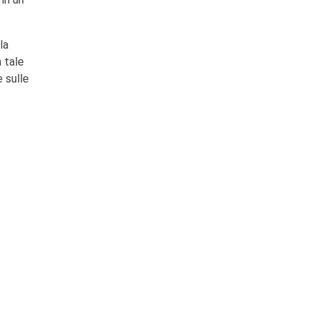
la
 tale
e sulle