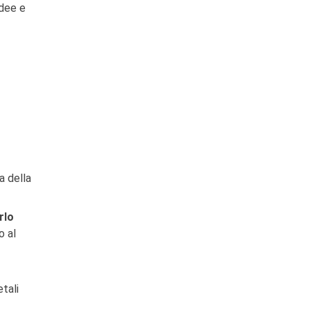
idee e
ta della
rlo
o al
etali