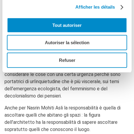
architetta alle generazioni future. Alexis Jenni ha insistito
Afficher les détails
sul ruolo della scuola come servizio pubblico che non potrà
mai sparire anche se l’informazione è sempre più acessibile :
Tout autoriser
« l’informazione circola ma manca il pensiero (…)
L’insegnante è li per cercare di aiutare i giovani a strutturare
il proprio pensiero. »
Autoriser la sélection
Emmanuel Tebloux, come direttore dell’ENSAD, si interessa
più a quello che ci aiutano a pensare i giovani. Siamo sempre
Refuser
esposti al giudizio delle generazioni che ci obbligano a
considerare le cose con una certa urgenza perché sono
portatrici di un’inquietudine che è più viscerale, sui temi
dell’emergenza ecologista, del femminismo e del
decolonialismo dei pensieri.
Anche per Nasrin Mohiti Asli la responsabilità è quella di
ascoltare quelli che abitano gli spazi : la figura
dell’architetto ha la responsabilità di sapere ascoltare
sopratutto quelli che conoscono il luogo.