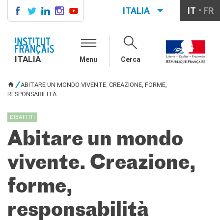
ITALIA
IT
FR
ITALIA
AGENDA
ITALIA
Menu
Cerca
CORSI DI FRANCESE
CERTIFICAZIONI
ABITARE UN MONDO VIVENTE. CREAZIONE, FORME,
UFFICIALI DI LINGUA
TU SEI QUI
RESPONSABILITÀ
FRANCESE
Diplomi
DIBATTITI
Test (TCF, TEF)
Abitare un mondo
SCUOLA E FORMAZIONE
Contatti
vivente. Creazione,
Didattica
Mobilità
forme,
Francofonia
Studenti
responsabilità
Riconoscimento diplomi