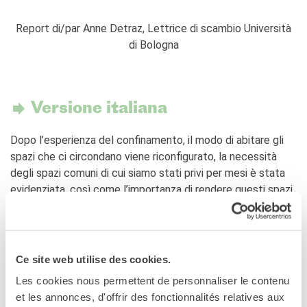
Report di/par Anne Detraz, Lettrice di scambio Università
di Bologna
Versione italiana
Dopo l’esperienza del confinamento, il modo di abitare gli
spazi che ci circondano viene riconfigurato, la necessità
degli spazi comuni di cui siamo stati privi per mesi è stata
evidenziata, così come l’importanza di rendere questi spazi
vivibili. A parlarne, Emmanuel Tibloux, direttore dell’ENSAD,
Nasrin Mohiti Asli, co-fondatrice del collettivo Orizzontale
e lo scrittore Alexis Jenni.
Ce site web utilise des cookies.
La comunità all’era del lockdown
Les cookies nous permettent de personnaliser le contenu
« Siamo degli scimioni che hanno bisogno del nostro corpo
et les annonces, d'offrir des fonctionnalités relatives aux