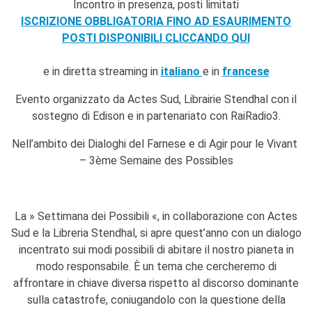
Incontro in presenza, posti limitati
I nostri sostenitori
ISCRIZIONE OBBLIGATORIA FINO AD ESAURIMENTO
ARCHIVIO
POSTI DISPONIBILI CLICCANDO QUI
Café dell'innovazione
Dialoghi del Farnese
e in diretta streaming in
italiano
e in
francese
Farnèse à la page
Evento organizzato da Actes Sud, Librairie Stendhal con il
Festa della musica
sostegno di Edison e in partenariato con RaiRadio3.
Incontro italo-francesi sul
mondo di domani
Nell’ambito dei Dialoghi del Farnese e di Agir pour le Vivant
La Notte delle Idee
– 3ème Semaine des Possibles
Operazioni artistiche
PERCHÉ IMPARARE IL
FRANCESE
La » Settimana dei Possibili «, in collaborazione con Actes
CERCA
Sud e la Libreria Stendhal, si apre quest’anno con un dialogo
incentrato sui modi possibili di abitare il nostro pianeta in
modo responsabile. È un tema che cercheremo di
affrontare in chiave diversa rispetto al discorso dominante
sulla catastrofe, coniugandolo con la questione della