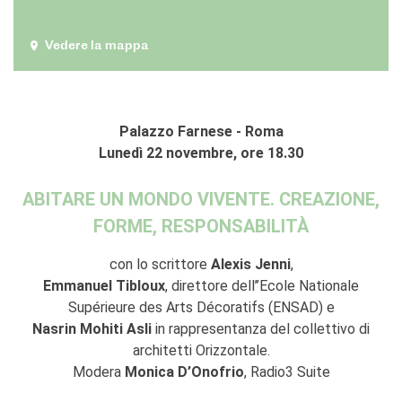
Doppi titoli
Borse di studio e di
Vedere la mappa
ricerca
YEP - Young Entrepreneurs
Programme
Palazzo Farnese - Roma
CHI SIAMO
Lunedì 22 novembre, ore 18.30
Contatti
Organigramma
ABITARE UN MONDO VIVENTE. CREAZIONE,
Lavorare con noi
Appalti pubblici, gare
FORME, RESPONSABILITÀ
d'appalto e contratti
con lo scrittore
Alexis Jenni
,
SOSTENERE L'INSTITUT
FRANCAIS ITALIA
Emmanuel Tibloux
, direttore dell’’Ecole Nationale
Le operazioni
Supérieure des Arts Décoratifs (ENSAD) e
Come sostenere
Nasrin Mohiti Asli
in rappresentanza del collettivo di
I Vantaggi
architetti Orizzontale.
I nostri luoghi
Modera
Monica D’Onofrio
, Radio3 Suite
I contatti