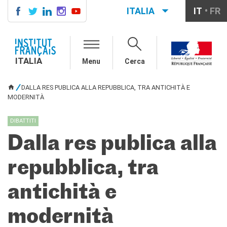
ITALIA
IT
FR
ITALIA
AGENDA
ITALIA
Menu
Cerca
CORSI DI FRANCESE
CERTIFICAZIONI
DALLA RES PUBLICA ALLA REPUBBLICA, TRA ANTICHITÀ E
UFFICIALI DI LINGUA
TU SEI QUI
MODERNITÀ
FRANCESE
Diplomi
DIBATTITI
Test (TCF, TEF)
Dalla res publica alla
SCUOLA E FORMAZIONE
Contatti
repubblica, tra
Didattica
Mobilità
antichità e
Francofonia
Studenti
modernità
Riconoscimento diplomi