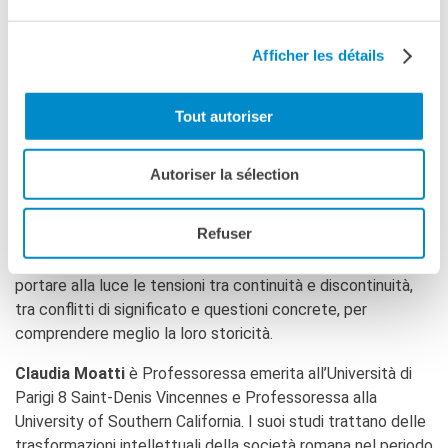
delle cose che i cittadini hanno in comune e sulle quali
discutono o sono in conflitto. Si impone così una visione
Afficher les détails
orizzontale degli affari pubblici, in quanto risultato delle
interazioni tra i cittadini. Tuttavia, a partire dal II secolo a.C.,
Tout autoriser
questa concezione è stata messa in discussione e poi
superata da una visione verticale e sovraordinata della
sfera pubblica, posta al di sopra dei cittadini. Questa nuova
Autoriser la sélection
idea servì da riferimento per gli imperatori romani e poi per i
giuristi del Medioevo. Emergono così due concezioni, una di
Refuser
tumulto e pluralità, l’altra di ordine e unità, di cui vedremo
l’immenso significato storico e teorico. Si tratterà quindi di
portare alla luce le tensioni tra continuità e discontinuità,
tra conflitti di significato e questioni concrete, per
comprendere meglio la loro storicità.
Claudia Moatti
è Professoressa emerita all’Università di
Parigi 8 Saint-Denis Vincennes e Professoressa alla
University of Southern California. I suoi studi trattano delle
trasformazioni intellettuali della società romana nel periodo