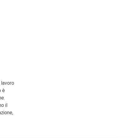
 lavoro
o è
ne.
o il
azione,