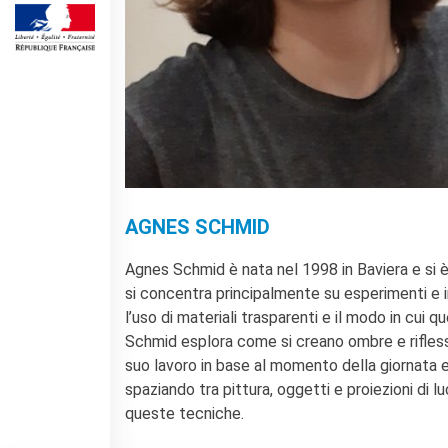
SPETTACOLO DAL VIVO E
ARTI VISIVE
La festa della musica
Nouveau Grand Tour
Exaequa
Operazioni artistiche
CINEMA E AUDIOVISIVO
Fuori Sala
AGNES SCHMID
La Francia al Cinema
Rendez-vous
Agnes Schmid è nata nel 1998 in Baviera e si è
Residenza XR
si concentra principalmente su esperimenti e i
l’uso di materiali trasparenti e il modo in cui 
LIBRI
Schmid esplora come si creano ombre e riflessi,
"DÉBAT D'IDÉES"
suo lavoro in base al momento della giornata e
UNIVERSITÀ, RICERCA,
spaziando tra pittura, oggetti e proiezioni di
INNOVAZIONE
queste tecniche.
Studiare in Francia, grazie a
Campus France Italie!