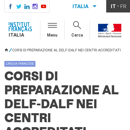
ITALIA
IT
FR
ITALIA
AGENDA
ITALIA
Menu
Cerca
CORSI DI FRANCESE
CERTIFICAZIONI
CORSI DI PREPARAZIONE AL DELF-DALF NEI CENTRI ACCREDITATI
UFFICIALI DI LINGUA
TU SEI QUI
FRANCESE
LINGUA FRANCESE
Diplomi
Test (TCF, TEF)
CORSI DI
SCUOLA E FORMAZIONE
PREPARAZIONE AL
Contatti
Didattica
DELF-DALF NEI
Mobilità
Francofonia
CENTRI
Studenti
Riconoscimento diplomi