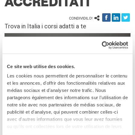
ACCREDITATI
stranieri
SPETTACOLO DAL VIVO E
ARTI VISIVE
CONDIVIDILO!
La festa della musica
Trova in Italia i corsi adatti a te
Nouveau Grand Tour
Exaequa
Operazioni artistiche
CINEMA E AUDIOVISIVO
Fuori Sala
Ce site web utilise des cookies.
La Francia al Cinema
Les cookies nous permettent de personnaliser le contenu
Rendez-vous
et les annonces, d'offrir des fonctionnalités relatives aux
Residenza XR
médias sociaux et d'analyser notre trafic. Nous
partageons également des informations sur l'utilisation de
LIBRI
notre site avec nos partenaires de médias sociaux, de
I centri d’esami degli Institut français e delle Alliances
"DÉBAT D'IDÉES"
publicité et d'analyse, qui peuvent combiner celles-ci
Françaises d’Italia ti propongono numerosi corsi di
UNIVERSITÀ, RICERCA,
avec d'autres informations que vous leur avez fournies
preparazione al DELF-DALF. Consulta le pagine
INNOVAZIONE
ou qu'ils ont collectées lors de votre utilisation de leurs
del centro della tua città per scoprire la loro offerta
Studiare in Francia, grazie a
services.
Campus France Italie!