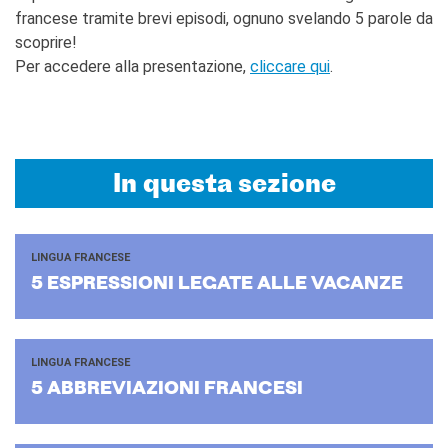
CONTATTACI!
francese tramite brevi episodi, ognuno svelando 5 parole da
scoprire!
CERCA
Per accedere alla presentazione,
cliccare qui
.
In questa sezione
LINGUA FRANCESE
5 ESPRES­SIO­NI LE­GA­TE ALLE VA­CAN­ZE
LINGUA FRANCESE
5 AB­BRE­VIA­ZIO­NI FRAN­CE­SI