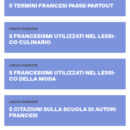
5 TER­MI­NI FRAN­CE­SI PASSE-​PARTOUT
LINGUA FRANCESE
5 FRAN­CE­SI­SMI UTI­LIZ­ZA­TI NEL LES­SI­
CO CU­LI­NA­RIO
LINGUA FRANCESE
5 FRAN­CE­SI­SMI UTI­LIZ­ZA­TI NEL LES­SI­
CO DELLA MODA
LINGUA FRANCESE
5 CI­TA­ZIO­NI SULLA SCUO­LA DI AU­TO­RI
FRAN­CE­SI