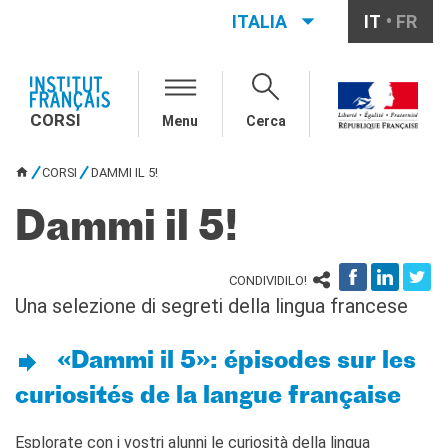
ITALIA
IT
FR
CORSI
CORSI DI FRANCESE
CORSI
2026-2027
Menu
Cerca
CORSI ONLINE
CORSI
DAMMI IL 5!
Tutti i corsi a distanza
TU SEI QUI
Autoapprendimento
Dammi il 5!
CORSI IN PRESENZA
Corsi collettivi
CONDIVIDILO!
Corsi individuali
Una selezione di segreti della lingua francese
SCUOLE
AZIENDE
«Dammi il 5»: épisodes sur les
INFO
curiosités de la langue française
RISORSE PER IL
FRANCESE
Esplorate con i vostri alunni le curiosità della lingua