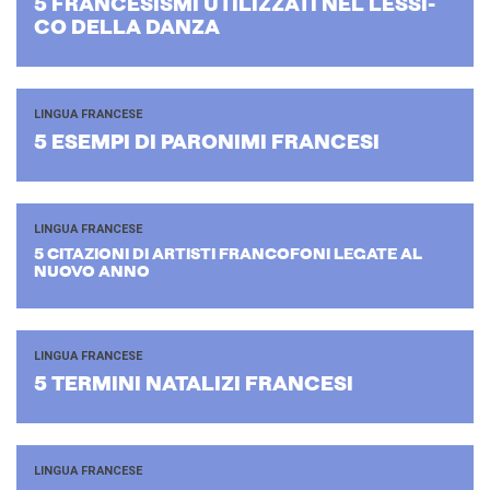
5 FRAN­CE­SI­SMI UTI­LIZ­ZA­TI NEL LES­SI­
CO DELLA DANZA
LINGUA FRANCESE
5 ESEM­PI DI PA­RO­NI­MI FRAN­CE­SI
LINGUA FRANCESE
5 CI­TA­ZIO­NI DI AR­TI­STI FRAN­CO­FO­NI LE­GA­TE AL
NUOVO ANNO
LINGUA FRANCESE
5 TER­MI­NI NA­TA­LI­ZI FRAN­CE­SI
LINGUA FRANCESE