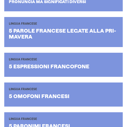
PRO­NUN­CIA MA SI­GNI­FI­CA­TI DI­VER­SI
LINGUA FRANCESE
5 PA­RO­LE FRAN­CE­SE LE­GA­TE ALLA PRI­
MA­VE­RA
LINGUA FRANCESE
5 ESPRES­SIO­NI FRAN­CO­FO­NE
LINGUA FRANCESE
5 OMO­FO­NI FRAN­CE­SI
LINGUA FRANCESE
5 PA­RO­NI­MI FRAN­CE­SI