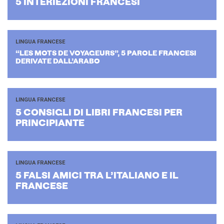
5 IN­TE­RIE­ZIO­NI FRAN­CE­SI
LINGUA FRANCESE
“LES MOTS DE VOYA­GEURS”, 5 PA­RO­LE FRAN­CE­SI
DE­RI­VA­TE DAL­L’A­RA­BO
LINGUA FRANCESE
5 CON­SI­GLI DI LIBRI FRAN­CE­SI PER
PRIN­CI­PIAN­TE
LINGUA FRANCESE
5 FALSI AMICI TRA L’I­TA­LIA­NO E IL
FRAN­CE­SE