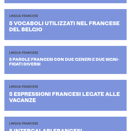
LINGUA FRANCESE
5 VO­CA­BO­LI UTI­LIZ­ZA­TI NEL FRAN­CE­SE
DEL BEL­GIO
LINGUA FRANCESE
5 PA­RO­LE FRAN­CE­SI CON DUE GE­NE­RI E DUE SI­GNI­
FI­CA­TI DI­VER­SI
LINGUA FRANCESE
5 ESPRES­SIO­NI FRAN­CE­SI LE­GA­TE ALLE
VA­CAN­ZE
LINGUA FRANCESE