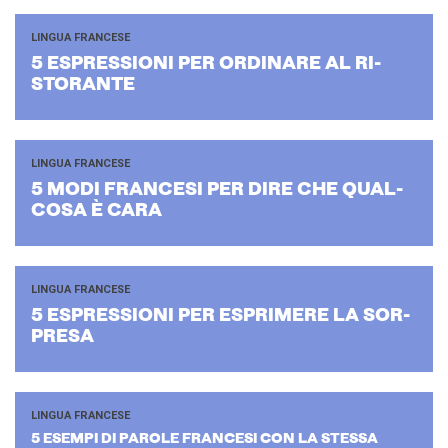
LINGUA FRANCESE
5 ESPRES­SIO­NI PER OR­DI­NA­RE AL RI­
STO­RAN­TE
LINGUA FRANCESE
5 MODI FRAN­CE­SI PER DIRE CHE QUAL­
CO­SA È CARA
LINGUA FRANCESE
5 ESPRES­SIO­NI PER ESPRI­ME­RE LA SOR­
PRE­SA
LINGUA FRANCESE
5 ESEM­PI DI PA­RO­LE FRAN­CE­SI CON LA STES­SA