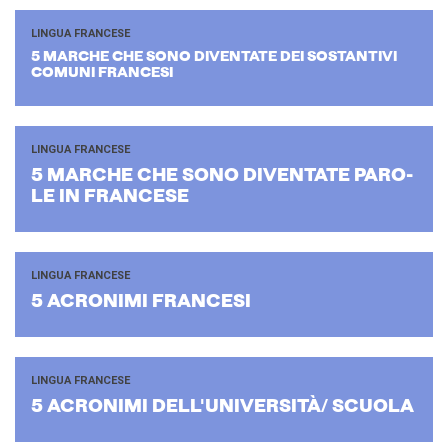
LINGUA FRANCESE
5 MAR­CHE CHE SONO DI­VEN­TA­TE DEI SO­STAN­TI­VI
CO­MU­NI FRAN­CE­SI
LINGUA FRANCESE
5 MAR­CHE CHE SONO DI­VEN­TA­TE PA­RO­
LE IN FRAN­CE­SE
LINGUA FRANCESE
5 ACRO­NI­MI FRAN­CE­SI
LINGUA FRANCESE
5 ACRO­NI­MI DEL­L'U­NI­VER­SITÀ/ SCUO­LA