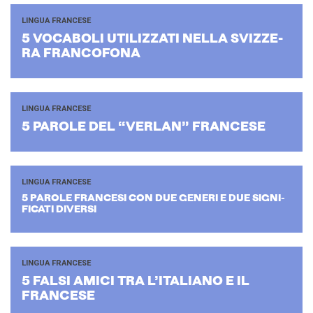
LINGUA FRANCESE
5 VO­CA­BO­LI UTI­LIZ­ZA­TI NELLA SVIZ­ZE­
RA FRAN­CO­FO­NA
LINGUA FRANCESE
5 PA­RO­LE DEL “VER­LAN” FRAN­CE­SE
LINGUA FRANCESE
5 PA­RO­LE FRAN­CE­SI CON DUE GE­NE­RI E DUE SI­GNI­
FI­CA­TI DI­VER­SI
LINGUA FRANCESE
5 FALSI AMICI TRA L’I­TA­LIA­NO E IL
FRAN­CE­SE