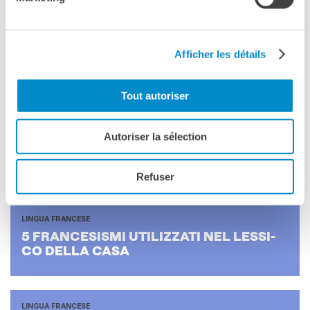
DEL CA­NA­DA
Afficher les détails
LINGUA FRANCESE
5 PA­RO­LE FRAN­CE­SI CHE HANNO UN SI­GNI­FI­CA­TO
DI­VER­SO CON L’AC­CEN­TO CIR­CON­FLES­SO
Tout autoriser
Autoriser la sélection
LINGUA FRANCESE
5 OMO­NI­MI FRAN­CE­SI
Refuser
LINGUA FRANCESE
5 FRAN­CE­SI­SMI UTI­LIZ­ZA­TI NEL LES­SI­
CO DELLA CASA
LINGUA FRANCESE