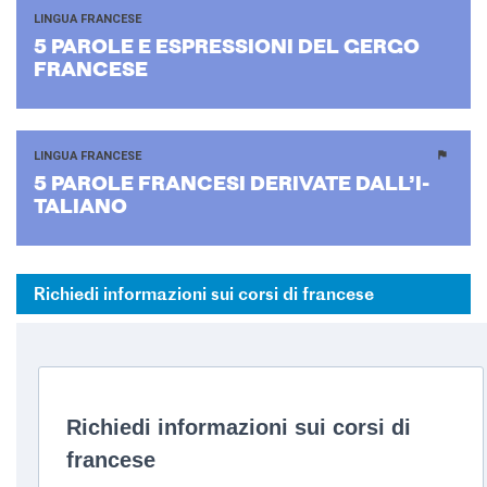
LINGUA FRANCESE
5 PA­RO­LE E ESPRES­SIO­NI DEL GERGO
FRAN­CE­SE
LINGUA FRANCESE
5 PA­RO­LE FRAN­CE­SI DE­RI­VA­TE DAL­L’I­
TA­LIA­NO
Richiedi informazioni sui corsi di francese