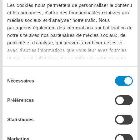
Les cookies nous permettent de personnaliser le contenu
HANNO UNA TRA­DU­ZIO­NE ESAT­TA
et les annonces, d'offrir des fonctionnalités relatives aux
médias sociaux et d'analyser notre trafic. Nous
partageons également des informations sur l'utilisation de
LINGUA FRANCESE
notre site avec nos partenaires de médias sociaux, de
5 ESEM­PI DI PA­RO­NI­MI FRAN­CE­SI
publicité et d'analyse, qui peuvent combiner celles-ci
avec d'autres informations que vous leur avez fournies
ou qu'ils ont collectées lors de votre utilisation de leurs
LINGUA FRANCESE
services.
5 IN­TE­RIE­ZIO­NI FRAN­CE­SI
Sélection
Nécessaires
du
consentement
LINGUA FRANCESE
Préférences
5 PA­RO­LE CON SI­GNI­FI­CA­TI DI­VER­SI AL SIN­GO­LA­RE
E AL PLU­RA­LE
Statistiques
LINGUA FRANCESE
Marketing
5 VO­CA­BO­LI UTI­LIZ­ZA­TI NEL FRAN­CE­SE