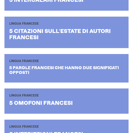
5 IN­TER­CA­LA­RI FRAN­CE­SI
LINGUA FRANCESE
5 CI­TA­ZIO­NI SUL­L'E­STA­TE DI AU­TO­RI
FRAN­CE­SI
LINGUA FRANCESE
5 PA­RO­LE FRAN­CE­SI CHE HANNO DUE SI­GNI­FI­CA­TI
OP­PO­STI
LINGUA FRANCESE
5 OMO­FO­NI FRAN­CE­SI
LINGUA FRANCESE