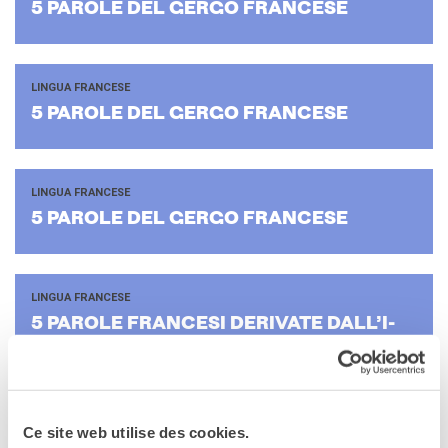
5 PA­RO­LE DEL GERGO FRAN­CE­SE
LINGUA FRANCESE
5 PA­RO­LE DEL GERGO FRAN­CE­SE
LINGUA FRANCESE
5 PA­RO­LE DEL GERGO FRAN­CE­SE
LINGUA FRANCESE
5 PA­RO­LE FRAN­CE­SI DE­RI­VA­TE DAL­L’I­
TA­LIA­NO
LINGUA FRANCESE
Ce site web utilise des cookies.
5 PA­RO­LE O ESPRES­SIO­NI FRAN­CE­SI CHE NON