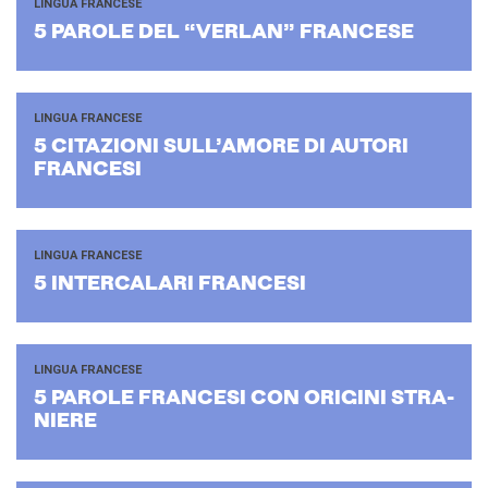
LINGUA FRANCESE
5 PA­RO­LE DEL “VER­LAN” FRAN­CE­SE
LINGUA FRANCESE
5 CI­TA­ZIO­NI SUL­L’A­MO­RE DI AU­TO­RI
FRAN­CE­SI
LINGUA FRANCESE
5 IN­TER­CA­LA­RI FRAN­CE­SI
LINGUA FRANCESE
5 PA­RO­LE FRAN­CE­SI CON ORI­GI­NI STRA­
NIE­RE