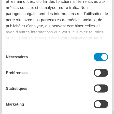
et les annonces, d'offrir des fonctionnalités relatives aux
CORSI PER LE SCUOLE:
médias sociaux et d'analyser notre trafic. Nous
partageons également des informations sur l'utilisation de
Corsi e attività presso le scuole
notre site avec nos partenaires de médias sociaux, de
Corsi e attività persso l’Institut
publicité et d'analyse, qui peuvent combiner celles-ci
avec d'autres informations que vous leur avez fournies
Vi aspettiamo nei nostri centri per un
ou qu'ils ont collectées lors de votre utilisation de leurs
test gratuito e senza impegno!
services.
Sélection
Nécessaires
du
CORSI COL­LET­TI­VI IN PRE­SEN­ZA
consentement
Préférences
CORSI IN­DI­VI­DUA­LI IN PRE­SEN­ZA
Statistiques
Marketing
Richiedi informazioni sui corsi di francese