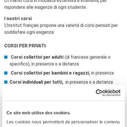
Offriamo corsi in modalità estensiva e intensiva, per
rispondere alle esigenze di ogni studente.
I nostri corsi
L’Institut français propone una varietà di corsi pensati per
soddisfare ogni esigenza:
CORSI PER PRIVATI:
Corsi collettivi per adulti
(di francese generale o
specifico), in presenza o a distanza
Corsi collettivi per bambini e ragazzi,
in presenza
Corsi individuali per tutti,
in presenza o a distanza
Atelier tematici,
in presenza o a distanza
CORSI PER AZIENDE:
Ce site web utilise des cookies.
Corsi presso le aziende
(individuali o di gruppo)
Les cookies nous permettent de personnaliser le contenu
Corsi a distanza
(individuali o di gruppo)