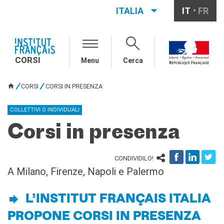
ITALIA
IT
FR
CORSI
CORSI DI FRANCESE
CORSI
2026-2027
Menu
Cerca
CORSI ONLINE
CORSI
CORSI IN PRESENZA
Tutti i corsi a distanza
TU SEI QUI
Autoapprendimento
COLLETTIVI O INDIVIDUALI
CORSI IN PRESENZA
Corsi in presenza
Corsi collettivi
Corsi individuali
CONDIVIDILO!
SCUOLE
A Milano, Firenze, Napoli e Palermo
AZIENDE
INFO
L’INSTITUT FRANÇAIS ITALIA
RISORSE PER IL
PROPONE CORSI IN PRESENZA
FRANCESE