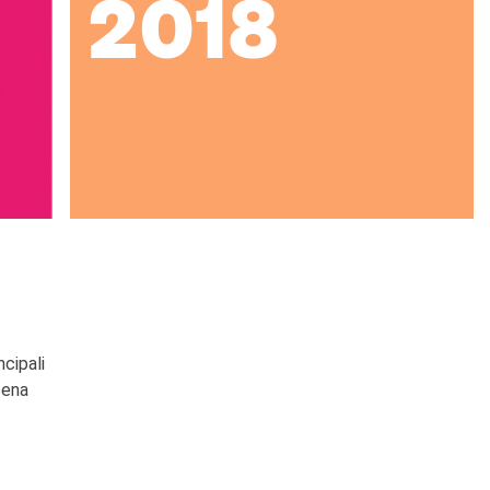
2018
ncipali
cena