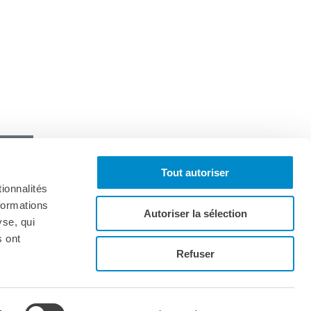
Tout autoriser
ionnalités
formations
Autoriser la sélection
yse, qui
s ont
onnez-vous à la lettre d'informations
Refuser