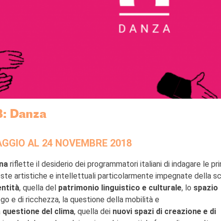
8: Danza
AGGIO AL 24 NOVEMBRE 2018
ena
riflette il desiderio dei programmatori italiani di indagare le pri
ste artistiche e intellettuali particolarmente impegnate della s
entità
, quella del
patrimonio linguistico e culturale
, lo
spazio
o e di ricchezza, la questione della mobilità e
a
questione del clima
, quella dei
nuovi spazi di creazione e di