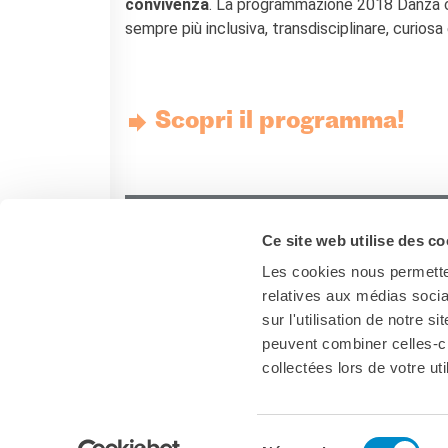
Contacts
convivenza
. La programmazione 2018 Danza ci
Organigramme
sempre più inclusiva, transdisciplinare, curios
Emplois/stages
Marchés Publics
NOS MÉCÈNES
Scopri il programma!
Le operazioni
Come sostenere
I Vantaggi
I nostri luoghi
I contatti
Ce site web utilise des co
I nostri sostenitori
Les cookies nous permetten
relatives aux médias socia
ARCHIVES
sur l'utilisation de notre 
Café dell'innovazione
peuvent combiner celles-ci
Dialoghi del Farnese
collectées lors de votre uti
Farnèse à la page
Festa della musica
Italia
Incontro italo-francesi sul
mondo di domani
Sélection