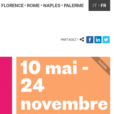
FLORENCE
ROME
NAPLES
PALERME
IT
FR
PARTAGEZ !
SAISON
10 mai -
24
novembre