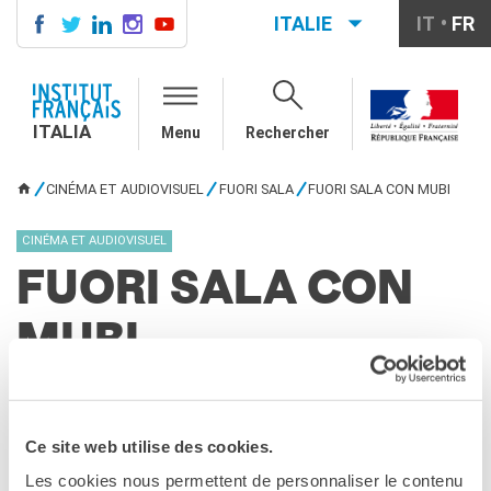
ITALIE
IT
FR
ITALIA
AGENDA
ITALIA
Menu
Rechercher
COURS DE FRANÇAIS
LE MONDE SCOLAIRE
CINÉMA ET AUDIOVISUEL
FUORI SALA
FUORI SALA CON MUBI
VOUS ÊTES ICI
Contatti
Mobilità
CINÉMA ET AUDIOVISUEL
Francofonia
FUORI SALA CON
Studenti
Formation professionnelle
MUBI
France-Italie
SPECTACLE VIVANT ET
ARTS VISUELS
PARTAGEZ !
La festa della musica
Tre mesi gratuiti di cinema di grande qualità
Ce site web utilise des cookies.
Nouveau Grand Tour
con Mubi
Exaequa
Les cookies nous permettent de personnaliser le contenu