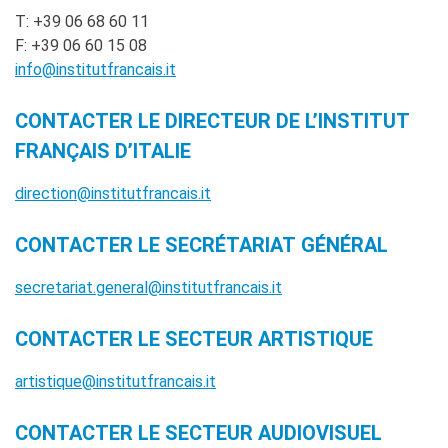
Operazioni artistiche
T: +39 06 68 60 11
F: +39 06 60 15 08
CINÉMA ET AUDIOVISUEL
info@institutfrancais.it
Fuori Sala
La Francia al Cinema
CONTACTER LE DIRECTEUR DE L’INSTITUT
Rendez-vous
Residenza XR
FRANÇAIS D’ITALIE
LIVRES
direction@institutfrancais.it
DÉBATS D'IDÉES
CONTACTER LE SECRÉTARIAT GÉNÉRAL
UNIVERSITÉ, RECHERCHE,
INNOVATION
Étudier en France
secretariat.general@institutfrancais.it
Doubles diplômes
Soutien à la recherche et
CONTACTER LE SECTEUR ARTISTIQUE
l'innovation
YEP - Young Entrepreneurs
artistique@institutfrancais.it
Programme
CONTACTER LE SECTEUR AUDIOVISUEL
QUI SOMMES-NOUS ?