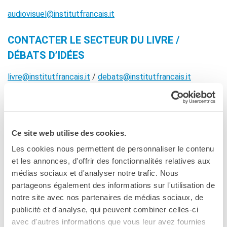
Contacts
audiovisuel@institutfrancais.it
Organigramme
Emplois/stages
CONTACTER LE SECTEUR DU LIVRE /
Marchés Publics
DÉBATS D’IDÉES
NOS MÉCÈNES
Le operazioni
livre@institutfrancais.it
/
debats@institutfrancais.it
Come sostenere
I Vantaggi
CONTACTER LE SECTEUR UNIVERSITAIRE
I nostri luoghi
I contatti
universitaire@institutfrancais.it
Ce site web utilise des cookies.
I nostri sostenitori
Les cookies nous permettent de personnaliser le contenu
CONTACTER LE SECTEUR ÉDUCATIF
ARCHIVES
et les annonces, d'offrir des fonctionnalités relatives aux
ET LINGUISTIQUE
Café dell'innovazione
médias sociaux et d'analyser notre trafic. Nous
Dialoghi del Farnese
partageons également des informations sur l'utilisation de
educatif@institutfrancais.it
Farnèse à la page
notre site avec nos partenaires de médias sociaux, de
Festa della musica
publicité et d'analyse, qui peuvent combiner celles-ci
CONTACTER LES SERVICES DÉDIÉS AUX
Incontro italo-francesi sul
avec d'autres informations que vous leur avez fournies
mondo di domani