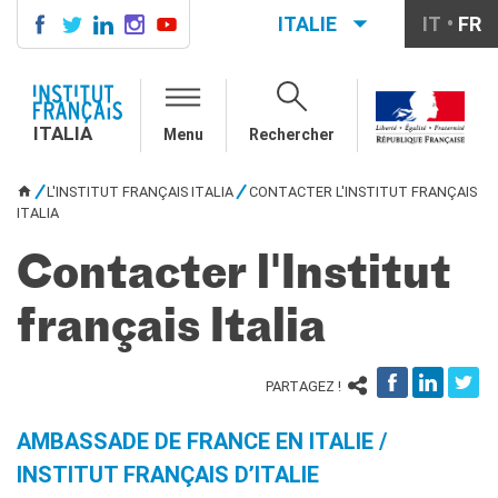
ITALIE
IT
FR
ITALIA
AGENDA
ITALIA
Menu
Rechercher
COURS DE FRANÇAIS
LE MONDE SCOLAIRE
L'INSTITUT FRANÇAIS ITALIA
CONTACTER L'INSTITUT FRANÇAIS
VOUS ÊTES ICI
Contatti
ITALIA
Mobilità
Contacter l'Institut
Francofonia
Studenti
français Italia
Formation professionnelle
France-Italie
SPECTACLE VIVANT ET
PARTAGEZ !
ARTS VISUELS
La festa della musica
AMBASSADE DE FRANCE EN ITALIE /
Nouveau Grand Tour
INSTITUT FRANÇAIS D’ITALIE
Exaequa