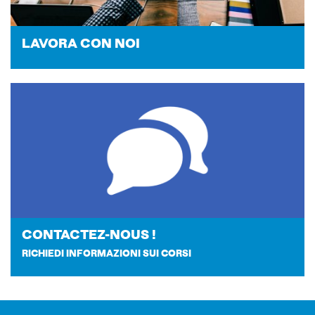
LA­VO­RA CON NOI
CONTACTEZ-​NOUS !
RICHIEDI INFORMAZIONI SUI CORSI