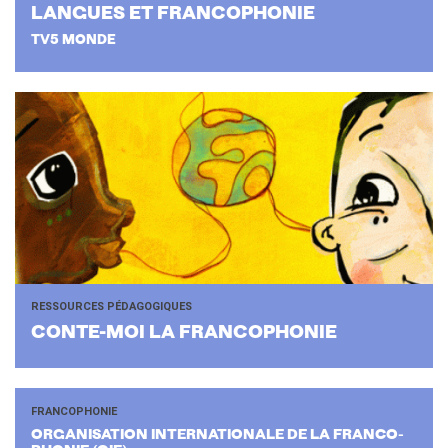
LANGUES ET FRAN­CO­PHO­NIE
TV5 MONDE
RESSOURCES PÉDAGOGIQUES
CONTE-​MOI LA FRAN­CO­PHO­NIE
FRANCOPHONIE
OR­GA­NI­SA­TION IN­TER­NA­TIO­NALE DE LA FRAN­CO­