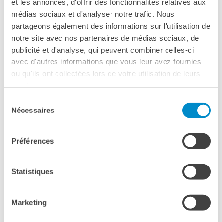
et les annonces, d'offrir des fonctionnalités relatives aux
343 MILLIONS DE LOCUTEURS FRANCOPHONES DANS
La Notte delle Idee
LE MONDE
médias sociaux et d'analyser notre trafic. Nous
Operazioni artistiche
partageons également des informations sur l'utilisation de
notre site avec nos partenaires de médias sociaux, de
PERCHÉ IMPARARE IL
FRANCESE
publicité et d'analyse, qui peuvent combiner celles-ci
avec d'autres informations que vous leur avez fournies
RECHERCHER
ou qu'ils ont collectées lors de votre utilisation de leurs
services.
Sélection
Nécessaires
du
consentement
Préférences
PERCHÉ È IMPORTANTE CONOSCERE LE LINGUE
NUOVI AR­GO­MEN­TI PER IL BI-​
PLURILINGUISMO E IL FRAN­CESE
Statistiques
Marketing