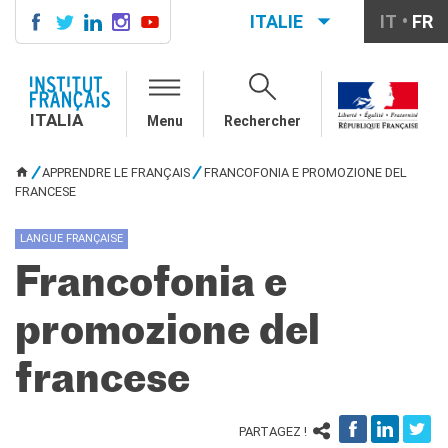
ITALIE
IT
FR
ITALIA
AGENDA
ITALIA
Menu
Rechercher
COURS DE FRANÇAIS
LE MONDE SCOLAIRE
APPRENDRE LE FRANÇAIS
FRANCOFONIA E PROMOZIONE DEL
VOUS ÊTES ICI
Contatti
FRANCESE
Mobilità
Francofonia
LANGUE FRANÇAISE
Studenti
Francofonia e
Formation professionnelle
France-Italie
promozione del
SPECTACLE VIVANT ET
ARTS VISUELS
francese
La festa della musica
Nouveau Grand Tour
PARTAGEZ !
Exaequa