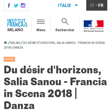
ITALIE
IT
FR
MILANO
AGENDA
MILANO
Menu
Rechercher
AGENDA
CONTACTS
MILAN
DU DÉSIR D'HORIZONS, SALIA SANOU - FRANCIA IN SCENA
VOUS ÊTES ICI
2018 | DANZA
COURS DE FRANÇAIS
Cours quadrimestriels et
annuels de français
DANSE
Cours intensifs mensuels de
Du désir d'horizons,
français
Cours collectifs enfants et
Salia Sanou - Francia
adolescents
Cours privés sur mesure
in Scena 2018 |
Ateliers thématiques
Cours de préparation
DELF/DALF
Danza
Corsi su piattaforma