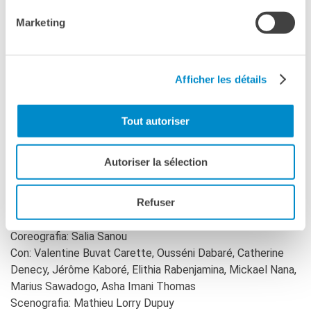
danza africana, finché giunge in Francia e collabora con
RECHERCHER
Marketing
Mathilde Monnier. L’incontro tra la sua tradizione d’origine e i
codici della danza contemporanea occidentale lo
incoraggiano a fondare, nel 2010, la propria compagnia,
Afficher les détails
Mouvements perpétuels. Quest’ultima creazione, nata dagli
atelier di danza svolti nei campi per rifugiati africani, parte
dal reale per tendere verso l’universale invitandoci a una
Tout autoriser
riflessione profonda sull’esilio, attraverso una composizione
ampia fatta di movimenti e parole, interpretati sul palco da
Autoriser la sélection
otto interpreti.
Refuser
Credits
Coreografia: Salia Sanou
Con: Valentine Buvat Carette, Ousséni Dabaré, Catherine
Denecy, Jérôme Kaboré, Elithia Rabenjamina, Mickael Nana,
Marius Sawadogo, Asha Imani Thomas
Scenografia: Mathieu Lorry Dupuy