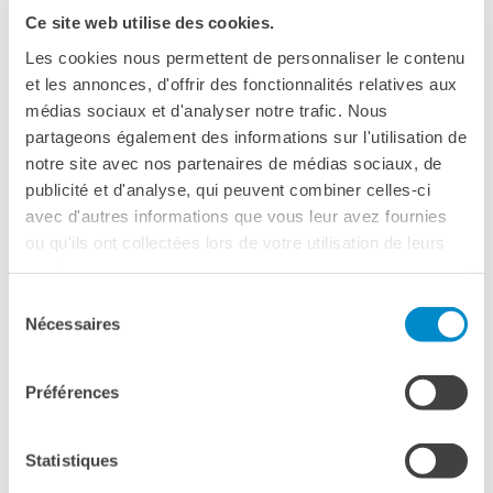
Coopération universitaire
via Pastrengo, 88
Ce site web utilise des cookies.
Séjours linguistiques en
Torino
Les cookies nous permettent de personnaliser le contenu
France
Téléphone 011 640 1411
et les annonces, d'offrir des fonctionnalités relatives aux
Étudier en France
Voir la carte
médias sociaux et d'analyser notre trafic. Nous
PARTENARIATS
partageons également des informations sur l'utilisation de
Louer nos espaces
notre site avec nos partenaires de médias sociaux, de
Du désir d’horizons, Salia Sanou
Le cercle des amis
publicité et d'analyse, qui peuvent combiner celles-ci
avec d'autres informations que vous leur avez fournies
QUI SOMMES-NOUS ?
ou qu'ils ont collectées lors de votre utilisation de leurs
Contatti
services.
TORINODANZA FESTIVAL
L'Institut français Italia
Sélection
Où sommes nous ?
Nécessaires
du
Notre équipe
25 E 26 OTTOBRE ALLE ORE 20:45
consentement
Notre charte qualité
La Carte Institut français
Préférences
FONDERIE LIMONE MONCALIERI, TORINO
Milano
Offres d'emplois/stages
Autres institutions
Statistiques
françaises
Proveniente dal Burkina Faso, Salia Sanou si forma alla