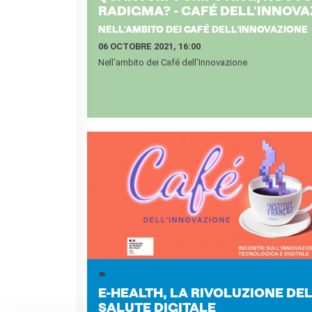
Contacts
RA­DIG­MA? - CAFÉ DELL'IN­NO­VA
Organigramme
NELL'AMBITO DEI CAFÉ DELL'INNOVAZIONE
Emplois/stages
06 OCTOBRE 2021, 16:00
Marchés Publics
Nell'ambito dei Café dell'Innovazione
NOS MÉCÈNES
Le operazioni
Come sostenere
I Vantaggi
I nostri luoghi
I contatti
I nostri sostenitori
ARCHIVES
Café dell'innovazione
Dialoghi del Farnese
Farnèse à la page
Festa della musica
Incontro italo-francesi sul
E-​HEALTH, LA RI­VO­LU­ZIONE DE
mondo di domani
SA­LUTE DI­GI­TALE