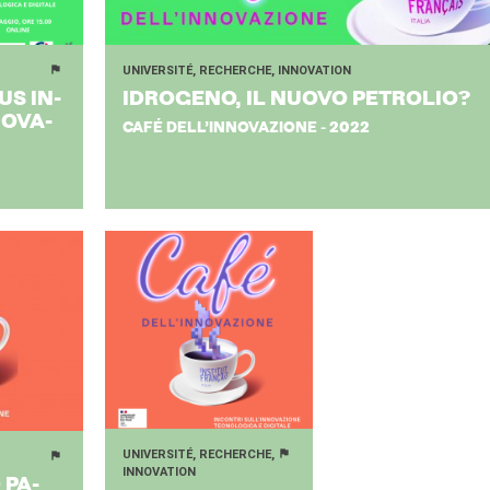
UNIVERSITÉ, RECHERCHE, INNOVATION
US IN­
IDRO­GE­NO, IL NUOVO PE­TRO­LIO?
NO­VA­
CAFÉ DELL’INNOVAZIONE - 2022
UNIVERSITÉ, RECHERCHE,
INNOVATION
 PA­