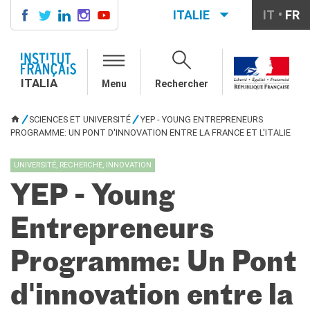
ITALIE
IT
FR
ITALIA
AGENDA
ITALIA
Menu
Rechercher
COURS DE FRANÇAIS
LE MONDE SCOLAIRE
SCIENCES ET UNIVERSITÉ
YEP - YOUNG ENTREPRENEURS
VOUS ÊTES ICI
Contatti
PROGRAMME: UN PONT D'INNOVATION ENTRE LA FRANCE ET L'ITALIE
Mobilità
Francofonia
UNIVERSITÉ, RECHERCHE, INNOVATION
Studenti
YEP - Young
Formation professionnelle
France-Italie
Entrepreneurs
SPECTACLE VIVANT ET
ARTS VISUELS
Programme: Un Pont
La festa della musica
Nouveau Grand Tour
d'innovation entre la
Exaequa