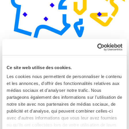
Contacts
Organigramme
Emplois/stages
Marchés Publics
NOS MÉCÈNES
Le operazioni
Come sostenere
I Vantaggi
Le programme YEP - Jeunes Entrepreneurs ouvre un
I nostri luoghi
Ce site web utilise des cookies.
nouveau chapitre dynamique dans la collaboration
I contatti
franco-italienne, ancrée dans le Traité du Quirinal. Initié
I nostri sostenitori
Les cookies nous permettent de personnaliser le contenu
par l’Ambassade de France/Institut Français Italia en
et les annonces, d'offrir des fonctionnalités relatives aux
ARCHIVES
partenariat avec le Ministère italien des Affaires
médias sociaux et d'analyser notre trafic. Nous
Café dell'innovazione
étrangères et de la Coopération internationale
partageons également des informations sur l'utilisation de
Dialoghi del Farnese
(MAECI), ce programme de mobilité bilatérale
notre site avec nos partenaires de médias sociaux, de
Farnèse à la page
ambitionne d’accélérer la croissance de jeunes
publicité et d'analyse, qui peuvent combiner celles-ci
Festa della musica
entrepreneurs par un enrichissant échange de savoir-
avec d'autres informations que vous leur avez fournies
Incontro italo-francesi sul
faire et d’expériences entre les deux pays.
ou qu'ils ont collectées lors de votre utilisation de leurs
mondo di domani