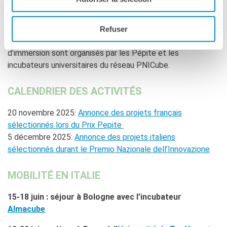
français, 5 par le gouvernement italien et 10 par le groupe
Kering, pour soutenir des séjours d’une semaine dans l’autre
pays. Les projets lauréats sont sélectionnés parmi les
Refuser
finalistes des prix nationaux PNI et Prix Pépite. Les séjours
d’immersion sont organisés par les Pépite et les
incubateurs universitaires du réseau PNICube.
CALENDRIER DES ACTIVITÉS
20 novembre 2025:
Annonce des projets français
sélectionnés lors du Prix Pepite
5 décembre 2025:
Annonce des projets italiens
sélectionnés durant le
Premio Nazionale dell’Innovazione
MOBILITÉ EN ITALIE
15-18 juin : séjour à Bologne avec l’incubateur
Almacube