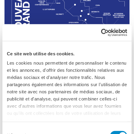
Operazioni artistiche
CINÉMA ET AUDIOVISUEL
Fuori Sala
La Francia al Cinema
Rendez-vous
Residenza XR
Ce site web utilise des cookies.
LIVRES
Les cookies nous permettent de personnaliser le contenu
DÉBATS D'IDÉES
et les annonces, d'offrir des fonctionnalités relatives aux
UNIVERSITÉ, RECHERCHE,
Il Nouveau Grand Tour, ideato e concepito dall’Institut
médias sociaux et d'analyser notre trafic. Nous
INNOVATION
français Italia (IFI) / Ambasciata di Francia in Italia, è un
partageons également des informations sur l'utilisation de
Étudier en France
progetto di residenze artistiche rivolto a giovani talenti
notre site avec nos partenaires de médias sociaux, de
Doubles diplômes
europei sotto i trent’anni e realizzato in tutta Italia,
publicité et d'analyse, qui peuvent combiner celles-ci
Soutien à la recherche et
attraverso una rete di istituzioni partner. Tra le principali
l'innovation
avec d'autres informations que vous leur avez fournies
sfide del
Trattato del Quirinale
, questo importante
YEP - Young Entrepreneurs
ou qu'ils ont collectées lors de votre utilisation de leurs
programma artistico promuove il dialogo culturale e i valori
Programme
services.
europei di scambio e condivisione.
QUI SOMMES-NOUS ?
Sélection