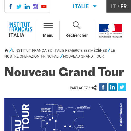
ITALIE
IT
FR
ITALIA
AGENDA
ITALIA
Menu
Rechercher
COURS DE FRANÇAIS
LE MONDE SCOLAIRE
L'INSTITUT FRANÇAIS D'ITALIE REMERCIE SES MÉCÈNES
LE
VOUS ÊTES ICI
Contatti
NOSTRE OPERAZIONI PRINCIPALI
NOUVEAU GRAND TOUR
Mobilità
Francofonia
Nouveau Grand Tour
Studenti
Formation professionnelle
PARTAGEZ !
France-Italie
SPECTACLE VIVANT ET
ARTS VISUELS
La festa della musica
Nouveau Grand Tour
Exaequa