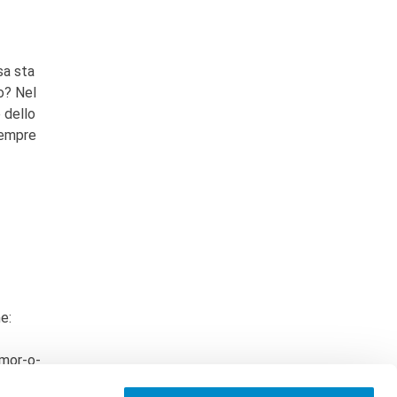
sa sta
o? Nel
 dello
sempre
e:
emor-o-