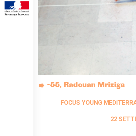
QUI SOMMES-NOUS ?
L'équipe
Contacts et horaires
IF Italia
Carte de membre
Nos partenaires
Diventare sponsor
Certificazione ISO UNI EN
9001: 2015
RECHERCHER
-55, Radouan Mriziga
FOCUS YOUNG MEDITERR
22 SETT