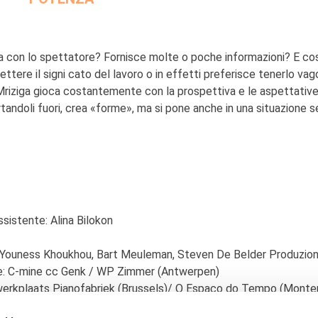
sta con lo spettatore? Fornisce molte o poche informazioni? E co
tere il signi cato del lavoro o in effetti preferisce tenerlo vag
 Mriziga gioca costantemente con la prospettiva e le aspettative
rtandoli fuori, crea «forme», ma si pone anche in una situazione 
sistente: Alina Bilokon
, Youness Khoukhou, Bart Meuleman, Steven De Belder Produzion
: C-mine cc Genk / WP Zimmer (Antwerpen)
werkplaats Pianofabriek (Brussels)/ O Espaço do Tempo (Mont
rts (Brussels)