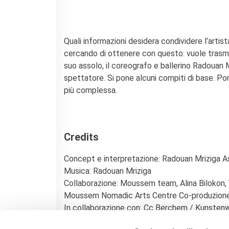
Quali informazioni desidera condividere l’arti
cercando di ottenere con questo: vuole trasmet
suo assolo, il coreografo e ballerino Radouan
spettatore. Si pone alcuni compiti di base. Po
più complessa.
Credits
Concept e interpretazione: Radouan Mriziga As
Musica: Radouan Mriziga
Collaborazione: Moussem team, Alina Bilokon
Moussem Nomadic Arts Centre Co-produzione
In collaborazione con: Cc Berchem / Kunsten
Novo)/ STUK Leuven and Kunstenfestivaldesa