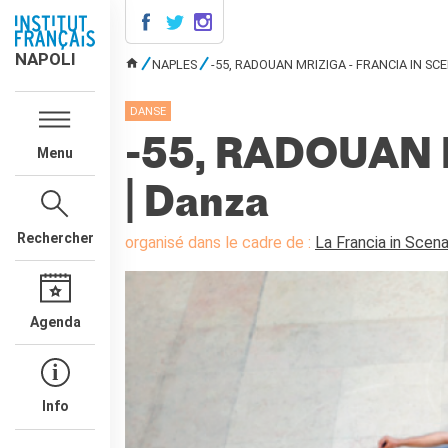
NAPOLI
NAPOLI
NAPLES
-55, RADOUAN MRIZIGA - FRANCIA IN SC
VOUS ÊTES ICI
CONTACTS
DANSE
COURS DE FRANÇAIS
-55, RADOUAN M
Menu
DIPLÔMES DELF DALF
MÉDIATHÈQUE
| Danza
Présentation
Rechercher
Culturethèque, bibliothèque
organisé dans le cadre de :
La Francia in Scen
numérique
Ressources
bibliographiques
Agenda
ÉCOLE & UNIVERSITÉ
Coopération éducative
Coopération universitaire
Info
Étudier en France