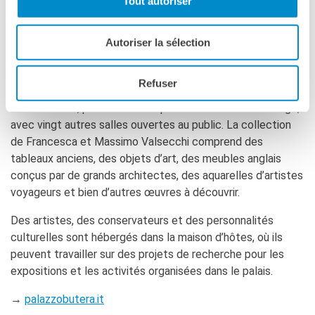
Tout autoriser
contemporain et la première installation réalisée
La Notte delle Idee
spécialement pour le Palazzo Butera par Anne et
Operazioni artistiche
Autoriser la sélection
Patrick Poirier.
PERCHÉ IMPARARE IL
FRANCESE
Au premier étage se trouvent les salles décorées de
Refuser
fresques, les interventions artistiques de David Tremlett
RECHERCHER
et la terrasse, puis la visite se poursuit au deuxième étage,
avec vingt autres salles ouvertes au public. La collection
de Francesca et Massimo Valsecchi comprend des
tableaux anciens, des objets d’art, des meubles anglais
conçus par de grands architectes, des aquarelles d’artistes
voyageurs et bien d’autres œuvres à découvrir.
Des artistes, des conservateurs et des personnalités
culturelles sont hébergés dans la maison d’hôtes, où ils
peuvent travailler sur des projets de recherche pour les
expositions et les activités organisées dans le palais.
→
palazzobutera.it