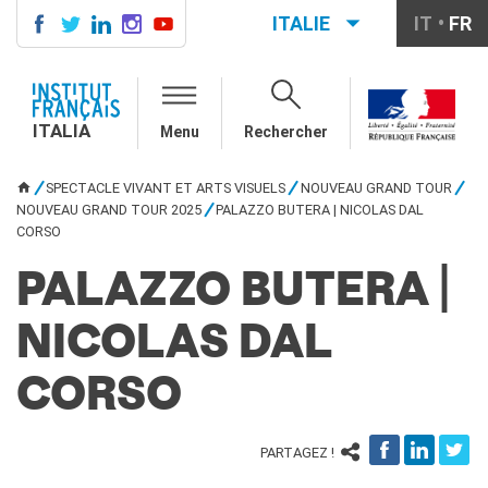
ITALIE
IT
FR
ITALIA
AGENDA
ITALIA
Menu
Rechercher
COURS DE FRANÇAIS
LE MONDE SCOLAIRE
SPECTACLE VIVANT ET ARTS VISUELS
NOUVEAU GRAND TOUR
VOUS ÊTES ICI
Contatti
NOUVEAU GRAND TOUR 2025
PALAZZO BUTERA | NICOLAS DAL
CORSO
Mobilità
Francofonia
PALAZZO BUTERA |
Studenti
Formation professionnelle
France-Italie
NICOLAS DAL
SPECTACLE VIVANT ET
CORSO
ARTS VISUELS
La festa della musica
Nouveau Grand Tour
PARTAGEZ !
Exaequa