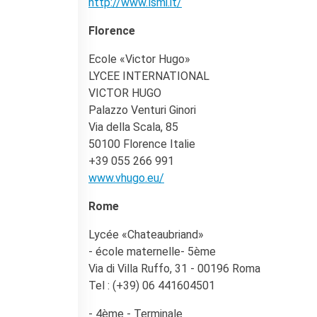
Contacts
http://www.lsmi.it/
Organigramme
Florence
Emplois/stages
Marchés Publics
Ecole «Victor Hugo»
LYCEE INTERNATIONAL
NOS MÉCÈNES
VICTOR HUGO
Le operazioni
Palazzo Venturi Ginori
Come sostenere
Via della Scala, 85
I Vantaggi
50100 Florence Italie
I nostri luoghi
+39 055 266 991
I contatti
www.vhugo.eu/
I nostri sostenitori
Rome
ARCHIVES
Café dell'innovazione
Lycée «Chateaubriand»
Dialoghi del Farnese
- école maternelle- 5ème
Farnèse à la page
Via di Villa Ruffo, 31 - 00196 Roma
Festa della musica
Tel : (+39) 06 441604501
Incontro italo-francesi sul
mondo di domani
- 4ème - Terminale