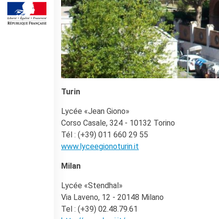
Operazioni artistiche
CINÉMA ET AUDIOVISUEL
Fuori Sala
La Francia al Cinema
Rendez-vous
Residenza XR
LIVRES
Turin
DÉBATS D'IDÉES
Lycée «Jean Giono»
UNIVERSITÉ, RECHERCHE,
Corso Casale, 324 - 10132 Torino
INNOVATION
Tél : (+39) 011 660 29 55
Étudier en France
www.lyceegionoturin.it
Doubles diplômes
Soutien à la recherche et
Milan
l'innovation
YEP - Young Entrepreneurs
Lycée «Stendhal»
Programme
Via Laveno, 12 - 20148 Milano
QUI SOMMES-NOUS ?
Tel : (+39) 02.48.79.61