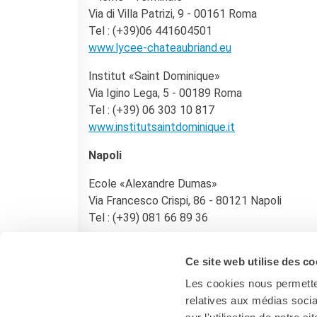
La Notte delle Idee
Via di Villa Patrizi, 9 - 00161 Roma
Operazioni artistiche
Tel : (+39)06 441604501
www.lycee-chateaubriand.eu
PERCHÉ IMPARARE IL
FRANCESE
Institut «Saint Dominique»
RECHERCHER
Via Igino Lega, 5 - 00189 Roma
Tel : (+39) 06 303 10 817
www.institutsaintdominique.it
Napoli
Ecole «Alexandre Dumas»
Via Francesco Crispi, 86 - 80121 Napoli
Tel : (+39) 081 66 89 36
http://efn.ac-grenoble.fr
Ce site web utilise des co
Les cookies nous permetten
relatives aux médias socia