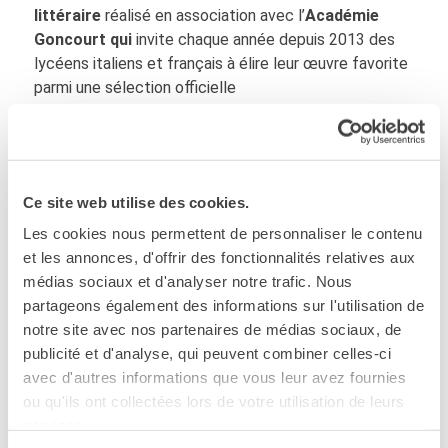
littéraire
réalisé en association avec l’
Académie
Goncourt qui
invite chaque année depuis 2013 des
lycéens italiens et français à élire leur œuvre favorite
parmi une sélection officielle
👉 Pour en savoir plus,
cliquez ici
Ma classe au cinéma
: cycle cinématographique
adapté aux scolaires, en version originale sous-titrée en
Ce site web utilise des cookies.
italien à Cagliari, Palerme, Rome, Naples, Milan et
Les cookies nous permettent de personnaliser le contenu
Florence
et les annonces, d'offrir des fonctionnalités relatives aux
👉
Pour en savoir plus,
cliquez ici
médias sociaux et d'analyser notre trafic. Nous
partageons également des informations sur l'utilisation de
Festi Prim ’
: festival d’initiatives pour promouvoir
notre site avec nos partenaires de médias sociaux, de
l’enseignement du français dès l’école primaire entre
publicité et d'analyse, qui peuvent combiner celles-ci
formations, activités pour la classe et concours
avec d'autres informations que vous leur avez fournies
👉
Pour en savoir plus,
cliquez ici
ou qu'ils ont collectées lors de votre utilisation de leurs
services.
Comics&Games@scuola
: cycle dédié à