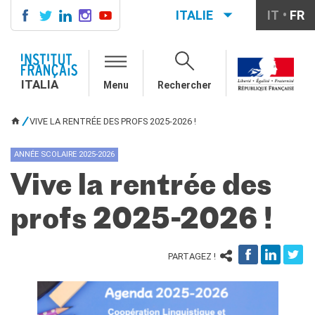
ITALIE
IT
FR
ITALIA
AGENDA
ITALIA
Menu
Rechercher
COURS DE FRANÇAIS
LE MONDE SCOLAIRE
VIVE LA RENTRÉE DES PROFS 2025-2026 !
VOUS ÊTES ICI
Contatti
Mobilità
ANNÉE SCOLAIRE 2025-2026
Francofonia
Vive la rentrée des
Studenti
Formation professionnelle
profs 2025-2026 !
France-Italie
SPECTACLE VIVANT ET
ARTS VISUELS
PARTAGEZ !
La festa della musica
Nouveau Grand Tour
Exaequa