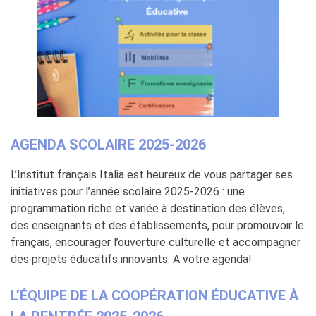
Operazioni artistiche
CINÉMA ET AUDIOVISUEL
Fuori Sala
La Francia al Cinema
Rendez-vous
Residenza XR
LIVRES
AGENDA SCOLAIRE 2025-2026
DÉBATS D'IDÉES
UNIVERSITÉ, RECHERCHE,
L’Institut français Italia est heureux de vous partager ses
INNOVATION
initiatives pour l’année scolaire 2025-2026 : une
Étudier en France
programmation riche et variée à destination des élèves,
Doubles diplômes
des enseignants et des établissements, pour promouvoir le
Soutien à la recherche et
français, encourager l’ouverture culturelle et accompagner
l'innovation
des projets éducatifs innovants. A votre agenda!
YEP - Young Entrepreneurs
Programme
L’ÉQUIPE DE LA COOPÉRATION ÉDUCATIVE À
QUI SOMMES-NOUS ?