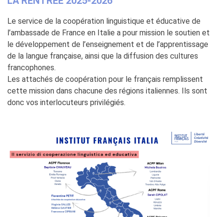
LA RENTRÉE 2025-2026
Contacts
Organigramme
Le service de la coopération linguistique et éducative de
Emplois/stages
l’ambassade de France en Italie a pour mission le soutien et
Marchés Publics
le développement de l’enseignement et de l’apprentissage
de la langue française, ainsi que la diffusion des cultures
NOS MÉCÈNES
francophones.
Le operazioni
Les attachés de coopération pour le français remplissent
Come sostenere
cette mission dans chacune des régions italiennes. Ils sont
I Vantaggi
donc vos interlocuteurs privilégiés.
I nostri luoghi
I contatti
I nostri sostenitori
ARCHIVES
Café dell'innovazione
Dialoghi del Farnese
Farnèse à la page
Festa della musica
Incontro italo-francesi sul
mondo di domani