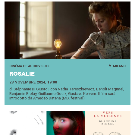
CINÉMA ET AUDIOVISUEL
MILANO
RO­SA­LIE
28 NOVEMBRE 2024, 19:00
di Stéphanie Di Giusto | con Nadia Tereszkiewicz, Benoît Magimel,
Benjamin Biolay, Guillaume Gouix, Gustave Kervern. Il film sarà
introdotto da Amedeo Datena (MiX festival).