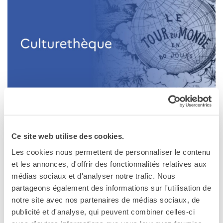
LITTÉRATURE
CULTU­RE­THÈQUE - VOTRE MÉ­DIA­
THÈQUE NU­MÉ­RIQUE
Ce site web utilise des cookies.
Culturethèque est la médiathèque numérique de l'Institut français.
Des milliers de ressources sont disponibles ici !
Les cookies nous permettent de personnaliser le contenu
et les annonces, d'offrir des fonctionnalités relatives aux
médias sociaux et d'analyser notre trafic. Nous
partageons également des informations sur l'utilisation de
notre site avec nos partenaires de médias sociaux, de
publicité et d'analyse, qui peuvent combiner celles-ci