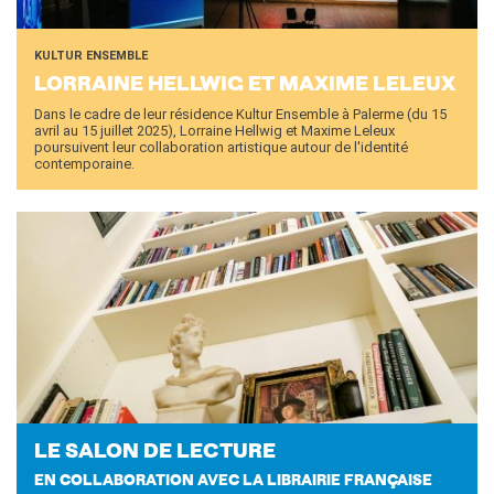
Operazioni artistiche
CINÉMA ET AUDIOVISUEL
KULTUR ENSEMBLE
Fuori Sala
LOR­RAINE HELL­WIG ET MAXIME LE­LEUX
La Francia al Cinema
Dans le cadre de leur résidence Kultur Ensemble à Palerme (du 15
avril au 15 juillet 2025), Lorraine Hellwig et Maxime Leleux
Rendez-vous
poursuivent leur collaboration artistique autour de l'identité
Residenza XR
contemporaine.
LIVRES
DÉBATS D'IDÉES
UNIVERSITÉ, RECHERCHE,
INNOVATION
Étudier en France
Doubles diplômes
Soutien à la recherche et
l'innovation
YEP - Young Entrepreneurs
Programme
LE SALON DE LEC­TURE
QUI SOMMES-NOUS ?
EN COLLABORATION AVEC LA LIBRAIRIE FRANÇAISE