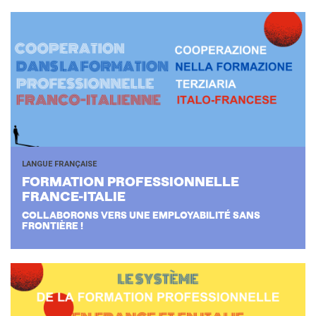
LANGUE FRANÇAISE
FOR­MA­TION PRO­FES­SION­NELLE
FRANCE-​ITALIE
COLLABORONS VERS UNE EMPLOYABILITÉ SANS
FRONTIÈRE !