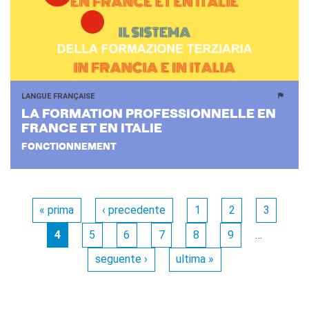
LANGUE FRANÇAISE
LA FOR­MA­TION PRO­FES­SION­NELLE EN
FRANCE ET EN ITA­LIE
FONCTIONNEMENT
Pages
« prima
‹ precedente
1
2
3
4
5
6
7
8
9
…
seguente ›
ultima »