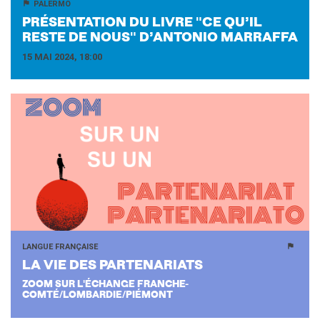
PALERMO
PRÉ­SEN­TA­TION DU LIVRE "CE QU’IL
RESTE DE NOUS" D’AN­TO­NIO MAR­RAF­FA
15 MAI 2024, 18:00
LANGUE FRANÇAISE
LA VIE DES PAR­TE­NA­RIATS
ZOOM SUR L'ÉCHANGE FRANCHE-
COMTÉ/LOMBARDIE/PIÉMONT