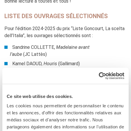
Bonne lecture à toutes et tous !
LISTE DES OUVRAGES SÉLECTIONNÉS
Pour l’édition 2024-2025 du prix “Liste Goncourt, La scelta
dell’Italia”, les ouvrages sélectionnés sont :
Sandrine COLLETTE,
Madelaine avant
l’aube
(JC Lattès)
Kamel DAOUD,
Houris
(Gallimard)
Gaël FAYE,
Jacaranda
(Grasset)
Hélène GAUDY,
Archipels
(L’Olivier)
Ce site web utilise des cookies.
CALENDRIER
Les cookies nous permettent de personnaliser le contenu
22 octobre : début de la période d’inscription
et les annonces, d'offrir des fonctionnalités relatives aux
22 novembre : fin de la période d’inscription
médias sociaux et d'analyser notre trafic. Nous
partageons également des informations sur l'utilisation de
jusqu’au 15 février 2025 : lecture et envoi critique des