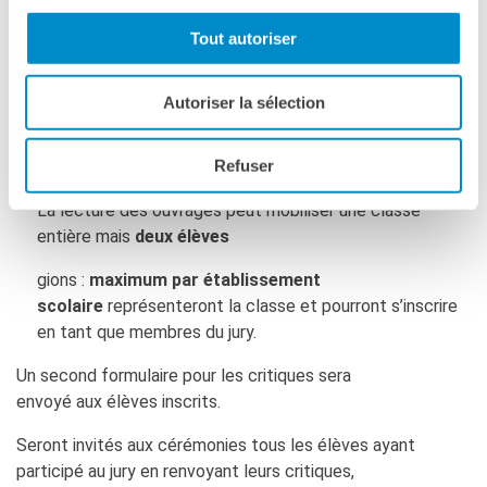
RÈGLEMENT DU JURY
Tout autoriser
Les inscriptions sont réservées aux élèves de
“Quarta”
et de “Quinta”
des lycées italiens et des élèves
Autoriser la sélection
de
1ère et Terminale
des lycées français d’Italie
désirant faire partie du Jury et sont ouvertes jusqu’au
Refuser
22 novembre 2024.
La lecture des ouvrages peut mobiliser une classe
entière mais
deux élèves
gions :
maximum par établissement
scolaire
représenteront la classe et pourront s’inscrire
en tant que membres du jury.
Un second formulaire pour les critiques sera
envoyé aux élèves inscrits.
Seront invités aux cérémonies tous les élèves ayant
participé au jury en renvoyant leurs critiques,