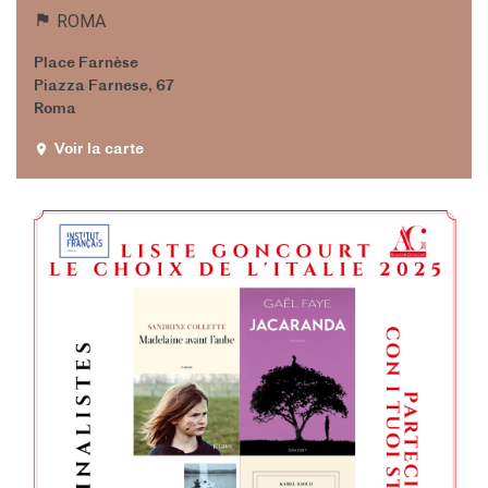
ROMA
Place Farnèse
Piazza Farnese, 67
Roma
Voir la carte