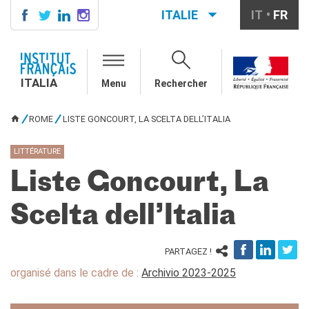
ITALIE
IT
FR
ITALIA
AGENDA
ITALIA
Menu
Rechercher
ÉCOLE & UNIVERSITÉ
Coopération éducative
ROME
LISTE GONCOURT, LA SCELTA DELL’ITALIA
Coopération universitaire
VOUS ÊTES ICI
Étudier en France
LITTÉRATURE
LE PALAIS FARNÈSE
Liste Goncourt, La
QUI SOMMES-NOUS ?
Contacts
Scelta dell’Italia
Offres d'emplois/stages
PARTAGEZ !
RECHERCHER
organisé dans le cadre de :
Archivio 2023-2025