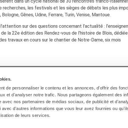
èrent dans un cycle national de 30 rencontres franco-italienne
de recherches, les festivals et les sièges de débats les plus imp
e, Bologne, Gênes, Udine, Ferrare, Turin, Venise, Mantoue.
l’attention sur des questions concernant l’actualité : l’enseign
on de la 22e édition des Rendez-vous de l’histoire de Blois, dédiée
n des travaux en cours sur le chantier de Notre-Dame, six mois
ARCHIVES
okies.
t de personnaliser le contenu et les annonces, d'offrir des fonct
ux et d'analyser notre trafic. Nous partageons également des in
site avec nos partenaires de médias sociaux, de publicité et d'anal
 avec d'autres informations que vous leur avez fournies ou qu'il
Ab
lisation de leurs services.