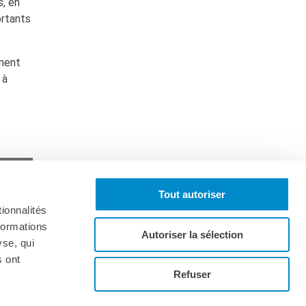
s, en
ortants
ement
 à
Tout autoriser
ionnalités
formations
Autoriser la sélection
yse, qui
s ont
onnez-vous à la lettre d'informations
Refuser