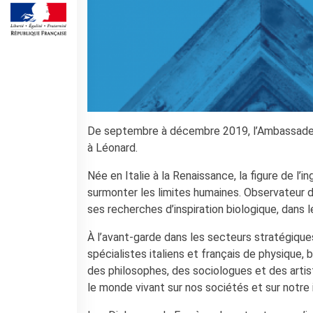
Operazioni artistiche
CINÉMA ET AUDIOVISUEL
Fuori Sala
La Francia al Cinema
Rendez-vous
Residenza XR
LIVRES
De septembre à décembre 2019, l’Ambassade de
DÉBATS D'IDÉES
à Léonard.
UNIVERSITÉ, RECHERCHE,
Née en Italie à la Renaissance, la figure de l’
INNOVATION
surmonter les limites humaines. Observateur d
Étudier en France
ses recherches d’inspiration biologique, dans le
Doubles diplômes
Soutien à la recherche et
À l’avant-garde dans les secteurs stratégiques d
l'innovation
spécialistes italiens et français de physique,
YEP - Young Entrepreneurs
des philosophes, des sociologues et des arti
Programme
le monde vivant sur nos sociétés et sur notre 
QUI SOMMES-NOUS ?