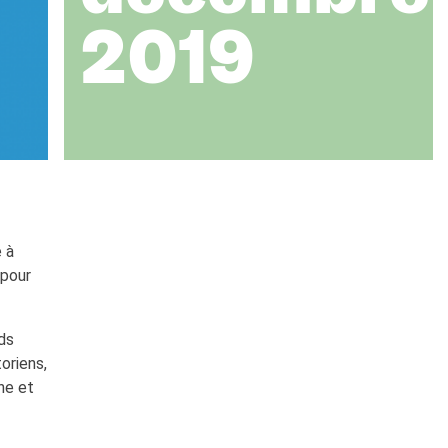
2019
é à
 pour
nds
oriens,
ne et