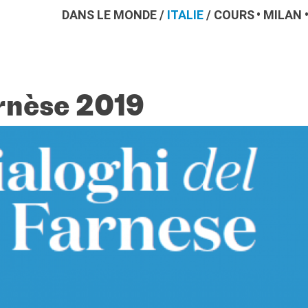
DANS LE MONDE
/
ITALIE
/
COURS
MILAN
rnèse 2019