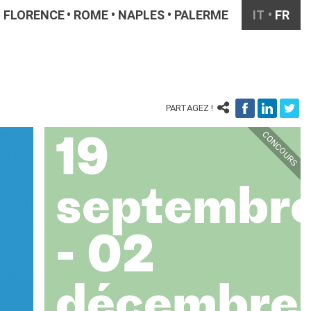
FLORENCE
ROME
NAPLES
PALERME
IT
FR
PARTAGEZ !
CONCOURS
19
septembr
- 02
décembre