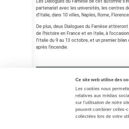
Contacts
Les Dialogues du Farnèse de cet automne s’ins
Organigramme
partenariat avec les universités, les centres 
d’Italie, dans 10 villes, Naples, Rome, Florenc
Emplois/stages
Marchés Publics
De plus, deux Dialogues du Farnèse attireront 
NOS MÉCÈNES
de l’histoire en France et en Italie, à l’occasi
Le operazioni
l’Italie du 9 au 13 octobre, et un premier bila
Come sostenere
après l’incendie.
I Vantaggi
I nostri luoghi
I contatti
I nostri sostenitori
Ce site web utilise des co
ARCHIVES
Les cookies nous permetten
Café dell'innovazione
relatives aux médias socia
Dialoghi del Farnese
sur l'utilisation de notre 
Farnèse à la page
peuvent combiner celles-ci
Festa della musica
collectées lors de votre uti
Incontro italo-francesi sul
mondo di domani