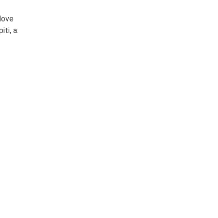
dove
ti, a: