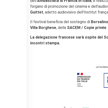
dell’
Ambasciata di Francia in Italia
, è realizz
l’organo di promozione del cinema e dell’audio
Guittet
, adetto audiovisivo dell’Institut françai
Il festival beneficia del sostegno di
Borsalin
Villa
Borghese
, della
SACEM / Copie privée
.
La delegazione francese sarà ospite del So
incontri stampa.