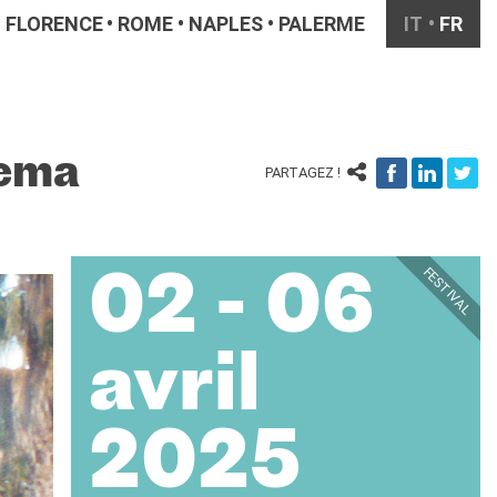
FLORENCE
ROME
NAPLES
PALERME
IT
FR
nema
PARTAGEZ !
FESTIVAL
02 - 06
avril
2025