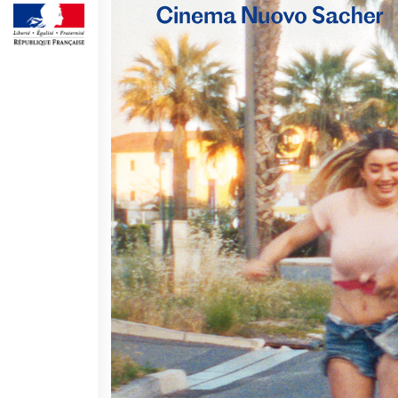
Operazioni artistiche
CINÉMA ET AUDIOVISUEL
Fuori Sala
La Francia al Cinema
Rendez-vous
Residenza XR
LIVRES
DÉBATS D'IDÉES
UNIVERSITÉ, RECHERCHE,
INNOVATION
Étudier en France
Doubles diplômes
Soutien à la recherche et
l'innovation
YEP - Young Entrepreneurs
Programme
QUI SOMMES-NOUS ?