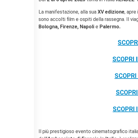
La Notte delle Idee
Operazioni artistiche
La manifestazione, alla sua
XV edizione
, apre
sono accolti film e ospiti della rassegna. Il viag
PERCHÉ IMPARARE IL
Bologna, Firenze, Napoli
e
Palermo.
FRANCESE
RECHERCHER
SCOPR
SCOPRI 
SCOPRI
SCOPRI
SCOPRI 
Il più prestigioso evento cinematografico itali