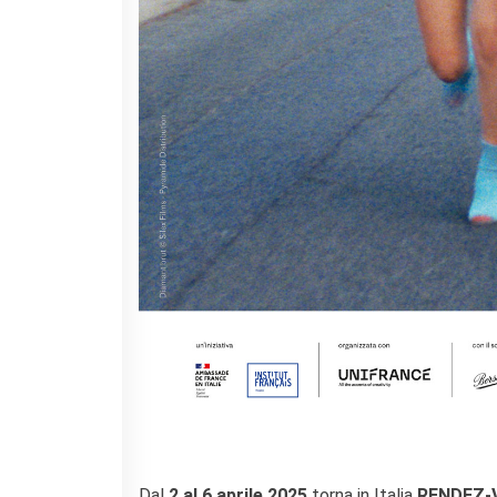
Contacts
Organigramme
Emplois/stages
Marchés Publics
NOS MÉCÈNES
Le operazioni
Come sostenere
I Vantaggi
I nostri luoghi
I contatti
I nostri sostenitori
ARCHIVES
Café dell'innovazione
Dialoghi del Farnese
Farnèse à la page
Festa della musica
Incontro italo-francesi sul
mondo di domani
Dal
2 al 6 aprile 2025
torna in Italia
RENDEZ-