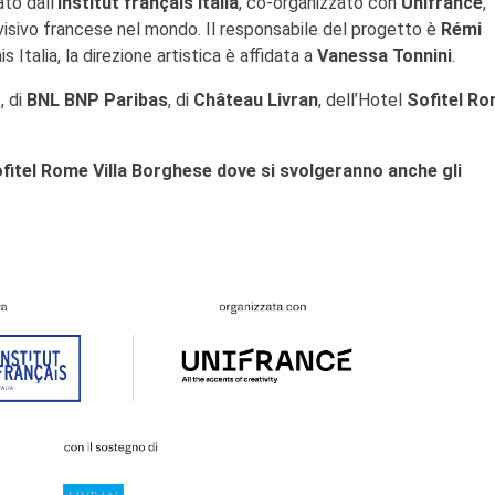
ato dall’
Institut français Italia
, co-organizzato con
Unifrance
,
visivo francese nel mondo. Il responsabile del progetto è
Rémi
s Italia, la direzione artistica è affidata a
Vanessa Tonnini
.
o
, di
BNL BNP Paribas
, di
Château Livran
, dell’Hotel
Sofitel R
fitel Rome Villa Borghese dove si svolgeranno anche gli