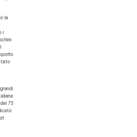
to la
i
 i
schini
l
appotto
stato
 grandi
taliana
 dei
75
dicato
ust