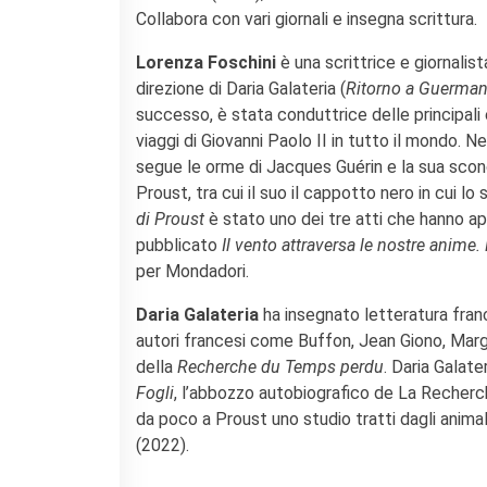
La Notte delle Idee
Collabora con vari giornali e insegna scrittura.
Operazioni artistiche
Lorenza Foschini
è una scrittrice e giornalis
PERCHÉ IMPARARE IL
direzione di Daria Galateria (
Ritorno a Guerman
FRANCESE
successo, è stata conduttrice delle principali 
RECHERCHER
viaggi di Giovanni Paolo II in tutto il mondo. N
segue le orme di Jacques Guérin e la sua scon
Proust, tra cui il suo il cappotto nero in cui lo
di Proust
è stato uno dei tre atti che hanno ape
pubblicato
Il vento attraversa le nostre anime
per Mondadori.
Daria Galateria
ha insegnato letteratura franc
autori francesi come Buffon, Jean Giono, Margu
della
Recherche du Temps perdu
. Daria Galate
Fogli
, l’abbozzo autobiografico de La Recherc
da poco a Proust uno studio tratti dagli animal
(2022).