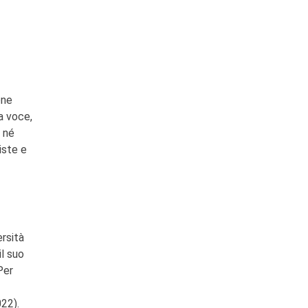
one
va voce,
 né
iste e
ersità
il suo
Per
22).