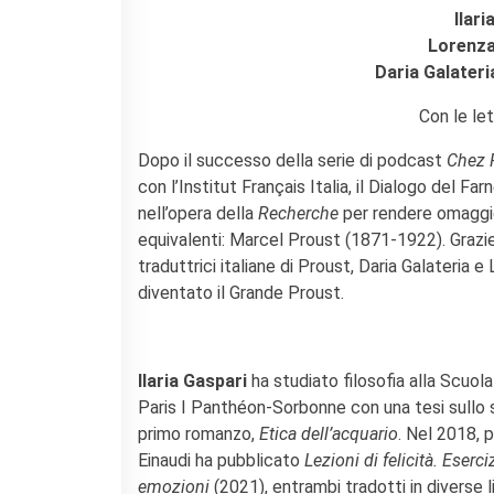
Contacts
Ilari
Organigramme
Lorenza
Emplois/stages
Daria Galateri
Marchés Publics
Con le le
NOS MÉCÈNES
Le operazioni
Dopo il successo della serie di podcast
Chez 
Come sostenere
con l’Institut Français Italia, il Dialogo del F
I Vantaggi
nell’opera della
Recherche
per rendere omaggio
I nostri luoghi
equivalenti: Marcel Proust (1871-1922). Grazie 
I contatti
traduttrici italiane di Proust, Daria Galateria
I nostri sostenitori
diventato il Grande Proust.
ARCHIVES
Café dell'innovazione
Ilaria Gaspari
ha studiato filosofia alla Scuol
Dialoghi del Farnese
Paris I Panthéon-Sorbonne con una tesi sullo s
Farnèse à la page
primo romanzo,
Etica dell’acquario
. Nel 2018, 
Festa della musica
Einaudi ha pubblicato
Lezioni di felicità. Eserci
Incontro italo-francesi sul
mondo di domani
emozioni
(2021), entrambi tradotti in diverse 