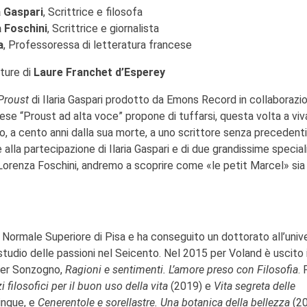
a Gaspari
, Scrittrice e filosofa
 Foschini
, Scrittrice e giornalista
a
, Professoressa di letteratura francese
tture di
Laure Franchet d’Esperey
Proust
di Ilaria Gaspari prodotto da Emons Record in collaborazi
arnese “Proust ad alta voce” propone di tuffarsi, questa volta a vi
, a cento anni dalla sua morte, a uno scrittore senza precedenti
alla partecipazione di Ilaria Gaspari e di due grandissime special
 e Lorenza Foschini, andremo a scoprire come «le petit Marcel» sia
a Normale Superiore di Pisa e ha conseguito un dottorato all’univ
tudio delle passioni nel Seicento. Nel 2015 per Voland è uscito 
per Sonzogno,
Ragioni e sentimenti. L’amore preso con Filosofia
. 
zi filosofici per il buon uso della vita
(2019) e
Vita segreta delle
lingue, e
Cenerentole e sorellastre. Una botanica della bellezza
(20