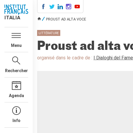
ITALIA
ITALIA
PROUST AD ALTA VOCE
VOUS ÊTES ICI
AGENDA
LITTÉRATURE
COURS DE FRANÇAIS
Proust ad alta v
Menu
LE MONDE SCOLAIRE
Contatti
organisé dans le cadre de :
I Dialoghi del Farn
Mobilità
Francofonia
Rechercher
Studenti
Formation professionnelle
France-Italie
Agenda
SPECTACLE VIVANT ET
ARTS VISUELS
La festa della musica
Nouveau Grand Tour
Info
Exaequa