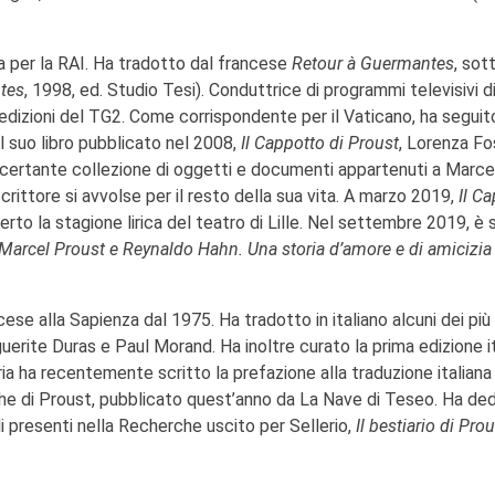
ta per la RAI. Ha tradotto dal francese
Retour à Guermantes
, sot
tes
, 1998, ed. Studio Tesi). Conduttrice di programmi televisivi d
edizioni del TG2. Come corrispondente per il Vaticano, ha seguito
el suo libro pubblicato nel 2008,
Il Cappotto di Proust
, Lorenza Fo
certante collezione di oggetti e documenti appartenuti a Marce
 scrittore si avvolse per il resto della sua vita. A marzo 2019,
Il C
rto la stagione lirica del teatro di Lille. Nel settembre 2019, è 
. Marcel Proust e Reynaldo Hahn. Una storia d’amore e di amicizia
ese alla Sapienza dal 1975. Ha tradotto in italiano alcuni dei più
erite Duras e Paul Morand. Ha inoltre curato la prima edizione i
ria ha recentemente scritto la prefazione alla traduzione italiana
he di Proust, pubblicato quest’anno da La Nave di Teseo. Ha de
i presenti nella Recherche uscito per Sellerio,
Il bestiario di Pro