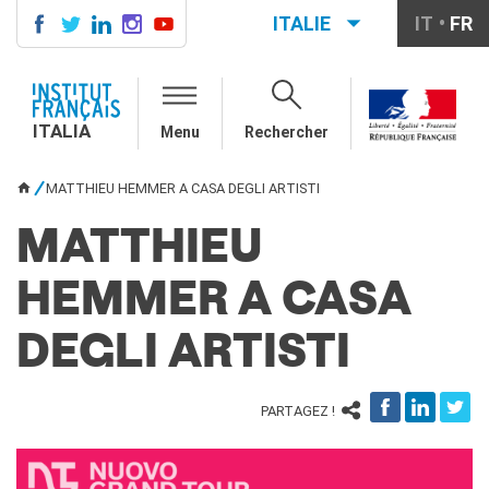
ITALIE
IT
FR
ITALIA
AGENDA
ITALIA
Menu
Rechercher
COURS DE FRANÇAIS
LE MONDE SCOLAIRE
MATTHIEU HEMMER A CASA DEGLI ARTISTI
VOUS ÊTES ICI
Contatti
Mobilità
MATTHIEU
Francofonia
Studenti
HEMMER A CASA
Formation professionnelle
France-Italie
DEGLI ARTISTI
SPECTACLE VIVANT ET
ARTS VISUELS
PARTAGEZ !
La festa della musica
Nouveau Grand Tour
Exaequa