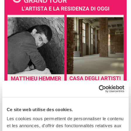
Operazioni artistiche
CINÉMA ET AUDIOVISUEL
Fuori Sala
La Francia al Cinema
Rendez-vous
Residenza XR
LIVRES
DÉBATS D'IDÉES
UNIVERSITÉ, RECHERCHE,
INNOVATION
Étudier en France
Doubles diplômes
Soutien à la recherche et
l'innovation
Ce site web utilise des cookies.
YEP - Young Entrepreneurs
Programme
Les cookies nous permettent de personnaliser le contenu
Matthieu Hemmer
et les annonces, d'offrir des fonctionnalités relatives aux
QUI SOMMES-NOUS ?