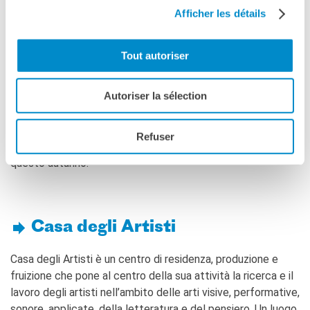
La Notte delle Idee
Afficher les détails
Nel 2018 organizza la sua prima mostra personale alla
Operazioni artistiche
Raspberry Gallery e apre uno spazio espositivo a Parigi con
PERCHÉ IMPARARE IL
Tout autoriser
Cecil Serres.
FRANCESE
Nel 2019, Hemmer si è trasferito in una piccola città nella
RECHERCHER
Autoriser la sélection
regione dei Paesi della Loira, a Varades.
Il suo lavoro sarà presentato al Mo.Co di Montpellier e alla
Refuser
chiesa di Saint-Jean-de-Moustiers ad Arles
questo autunno.
Casa degli Artisti
Casa degli Artisti è un centro di residenza, produzione e
fruizione che pone al centro della sua attività la ricerca e il
lavoro degli artisti nell’ambito delle arti visive, performative,
sonore, applicate, della letteratura e del pensiero. Un luogo