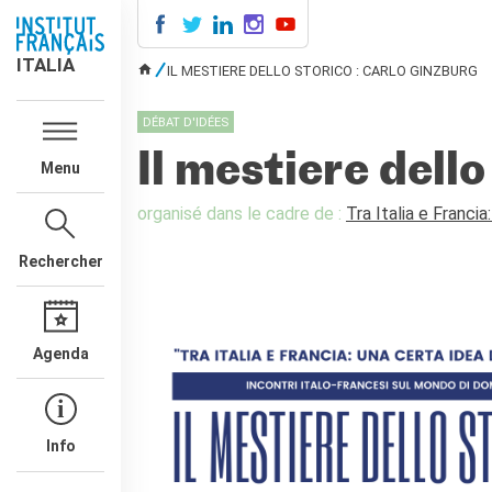
ITALIA
ITALIA
IL MESTIERE DELLO STORICO : CARLO GINZBURG
VOUS ÊTES ICI
AGENDA
DÉBAT D'IDÉES
COURS DE FRANÇAIS
Il mestiere dell
Menu
LE MONDE SCOLAIRE
Contatti
organisé dans le cadre de :
Tra Italia e Francia
Mobilità
Francofonia
Rechercher
Studenti
Formation professionnelle
France-Italie
Agenda
SPECTACLE VIVANT ET
ARTS VISUELS
La festa della musica
Nouveau Grand Tour
Info
Exaequa