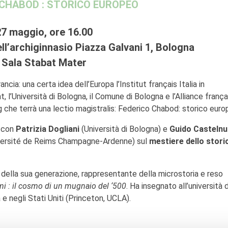
 CHABOD : STORICO EUROPEO
27 maggio, ore 16.00
ll’archiginnasio Piazza Galvani 1, Bologna
Sala Stabat Mater
rancia: una certa idea dell’Europa l’Institut français Italia in
, l’Università di Bologna, il Comune di Bologna e l’Alliance frança
rg che terrà una lectio magistralis: Federico Chabod: storico euro
 con
Patrizia Dogliani
(Università di Bologna) e
Guido Casteln
versité de Reims Champagne-Ardenne) sul
mestiere dello stori
no della sua generazione, rappresentante della microstoria e reso
mi : il cosmo di un mugnaio del ‘500
. Ha insegnato all’università d
e negli Stati Uniti (Princeton, UCLA).