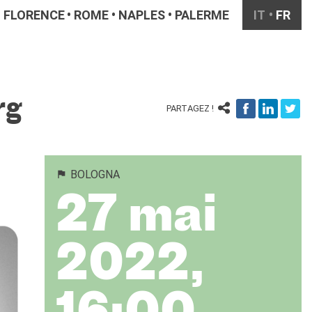
FLORENCE
ROME
NAPLES
PALERME
IT
FR
rg
PARTAGEZ !
BOLOGNA
27 mai
2022,