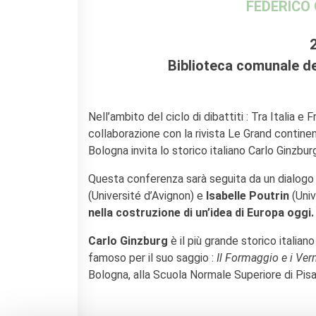
FEDERICO
La Notte delle Idee
Operazioni artistiche
PERCHÉ IMPARARE IL
Biblioteca comunale de
FRANCESE
RECHERCHER
Nell’ambito del ciclo di dibattiti : Tra Italia e F
collaborazione con la rivista Le Grand continent
Bologna invita lo storico italiano Carlo Ginzbu
Questa conferenza sarà seguita da un dialogo
(Université d’Avignon) e
Isabelle Poutrin
(Uni
nella costruzione di un’idea di Europa oggi.
Carlo Ginzburg
è il più grande storico italia
famoso per il suo saggio :
Il Formaggio e i Ver
Bologna, alla Scuola Normale Superiore di Pisa 