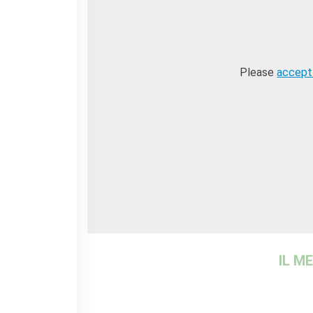
Contacts
Organigramme
Emplois/stages
Marchés Publics
Please
accept
NOS MÉCÈNES
Le operazioni
Come sostenere
I Vantaggi
I nostri luoghi
I contatti
I nostri sostenitori
ARCHIVES
Café dell'innovazione
Dialoghi del Farnese
Farnèse à la page
IL M
Festa della musica
Incontro italo-francesi sul
mondo di domani