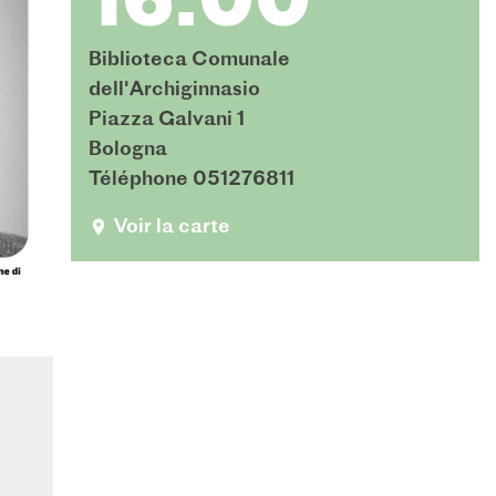
16:00
Biblioteca Comunale
dell'Archiginnasio
Piazza Galvani 1
Bologna
Téléphone 051276811
Voir la carte