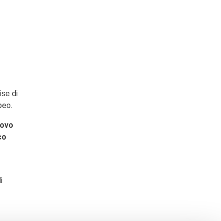
ise di
peo.
uovo
co
i