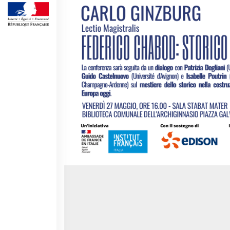
Operazioni artistiche
CINÉMA ET AUDIOVISUEL
Fuori Sala
La Francia al Cinema
Rendez-vous
Residenza XR
LIVRES
DÉBATS D'IDÉES
UNIVERSITÉ, RECHERCHE,
INNOVATION
Étudier en France
Doubles diplômes
Soutien à la recherche et
l'innovation
YEP - Young Entrepreneurs
Programme
QUI SOMMES-NOUS ?