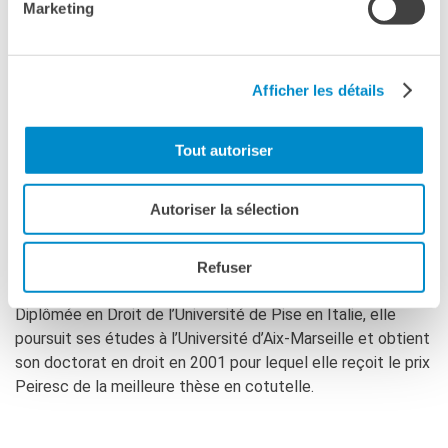
Marketing
français. Ses recherches portent sur la protection des
droits, les processus de démocratisation et le
développement constitutionnel de l’Union européenne dans
une perspective comparative.
Afficher les détails
Tout autoriser
Caterina Severino
est professeure de droit public à
Science Po Aix depuis 2022 et membre de l’Institut Louis
Autoriser la sélection
Favoreu-GERJC. Elle consacre une grande partie de ses
activités d’enseignement et de recherche au droit
constitutionnel français et comparé ainsi qu’aux
Refuser
mécanismes de protection des droits fondamentaux.
Diplômée en Droit de l’Université de Pise en Italie, elle
poursuit ses études à l’Université d’Aix-Marseille et obtient
son doctorat en droit en 2001 pour lequel elle reçoit le prix
Peiresc de la meilleure thèse en cotutelle.