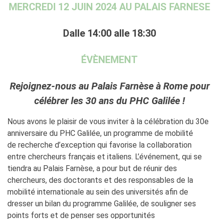
Contacts
MERCREDI 12 JUIN 2024 AU PALAIS FARNESE
Organigramme
Emplois/stages
Dalle 14:00 alle 18:30
Marchés Publics
NOS MÉCÈNES
ÉVÈNEMENT
Le operazioni
Come sostenere
Rejoignez-nous au Palais Farnèse à Rome pour
I Vantaggi
célébrer les 30 ans du PHC Galilée !
I nostri luoghi
I contatti
Nous avons le plaisir de vous inviter à la célébration du 30e
I nostri sostenitori
anniversaire du PHC Galilée, un programme de mobilité
de recherche d’exception qui favorise la collaboration
ARCHIVES
entre chercheurs français et italiens. L’événement, qui se
Café dell'innovazione
tiendra au Palais Farnèse, a pour but de réunir des
Dialoghi del Farnese
chercheurs, des doctorants et des responsables de la
Farnèse à la page
mobilité internationale au sein des universités afin de
Festa della musica
dresser un bilan du programme Galilée, de souligner ses
Incontro italo-francesi sul
points forts et de penser ses opportunités
mondo di domani