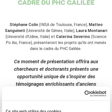
CADRE DU PHC GALILÉE
Stéphane Colin
(INSA de Toulouse, France),
Matteo
Sanguineti
(Université de Gênes, Italie),
Laura Montanari
(Université d’Udine, Italie) et
Caterina Severino
(Science
Po Aix, France), présenteront les projets qu’ils ont menés
dans le cadre du PHC Galilée.
Ce moment de présentation offrira aux
chercheurs et doctorants présents une
opportunité unique de s’inspirer des
témoignages enrichissants d’anciens
responsables de projets Galilée.
15.30 – 15.50 | PRÉSENTATION DU PROJET
Ce site web utilise des cookies.