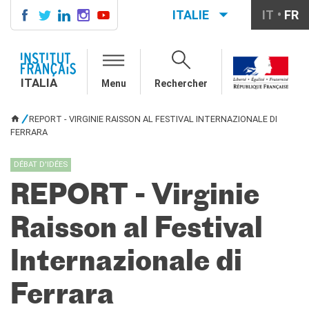
ITALIE
IT
FR
ITALIA
AGENDA
ITALIA
Menu
Rechercher
COURS DE FRANÇAIS
LE MONDE SCOLAIRE
REPORT - VIRGINIE RAISSON AL FESTIVAL INTERNAZIONALE DI
VOUS ÊTES ICI
Contatti
FERRARA
Mobilità
Francofonia
DÉBAT D'IDÉES
Studenti
REPORT - Virginie
Formation professionnelle
France-Italie
Raisson al Festival
SPECTACLE VIVANT ET
ARTS VISUELS
Internazionale di
La festa della musica
Nouveau Grand Tour
Ferrara
Exaequa