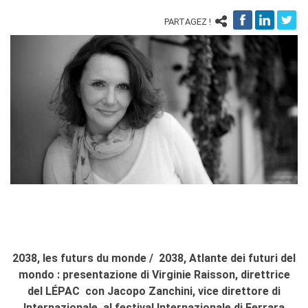
Operazioni artistiche
PARTAGEZ !
CINÉMA ET AUDIOVISUEL
Fuori Sala
La Francia al Cinema
Rendez-vous
Residenza XR
LIVRES
DÉBATS D'IDÉES
UNIVERSITÉ, RECHERCHE,
INNOVATION
Étudier en France
Doubles diplômes
Soutien à la recherche et
l'innovation
2038, les futurs du monde / 2038, Atlante dei futuri del
YEP - Young Entrepreneurs
Programme
mondo : presentazione di Virginie Raisson, direttrice
del LÉPAC con Jacopo Zanchini, vice direttore di
QUI SOMMES-NOUS ?
Internazionale, al festival Internazionale di Ferrara