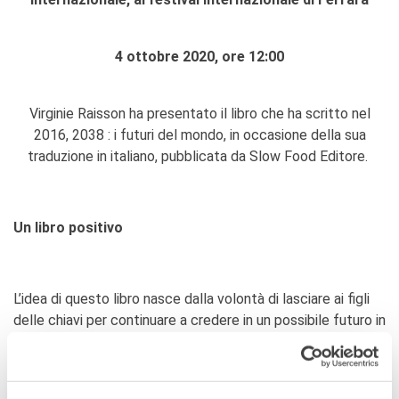
Contacts
Organigramme
Emplois/stages
4 ottobre 2020, ore 12:00
Marchés Publics
NOS MÉCÈNES
Virginie Raisson ha presentato il libro che ha scritto nel
Le operazioni
2016, 2038 : i futuri del mondo, in occasione della sua
Come sostenere
traduzione in italiano, pubblicata da Slow Food Editore.
I Vantaggi
I nostri luoghi
I contatti
Un libro positivo
I nostri sostenitori
ARCHIVES
Café dell'innovazione
L’idea di questo libro nasce dalla volontà di lasciare ai figli
Dialoghi del Farnese
delle chiavi per continuare a credere in un possibile futuro in
Farnèse à la page
cui si potrebbe vivere con benessere : non si può costruire il
Festa della musica
futuro se non siamo ci si crede nel futuro con
Incontro italo-francesi sul
determinazione. In realtà è già il secondo libro prospettivo
mondo di domani