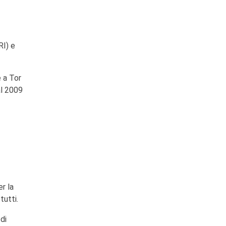
RI) e
e a Tor
al 2009
er la
tutti.
di