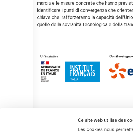
marcia e le misure concrete che hanno previsto 
La Notte delle Idee
identificare i punti di convergenza che oriente
Operazioni artistiche
chiave che rafforzeranno la capacità dell’Union
PERCHÉ IMPARARE IL
quelle della sovranità tecnologica e della tran
FRANCESE
RECHERCHER
Ce site web utilise des co
Les cookies nous permetten