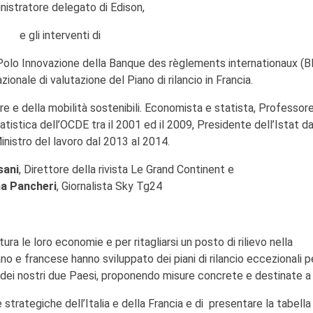
istratore delegato di Edison,
e gli interventi di
 Polo Innovazione della Banque des règlements internationaux (B
onale di valutazione del Piano di rilancio in Francia.
ure e della mobilità sostenibili. Economista e statista, Professor
atistica dell’OCDE tra il 2001 ed il 2009, Presidente dell’Istat d
inistro del lavoro dal 2013 al 2014.
sani
, Direttore della rivista Le Grand Continent e
a Pancheri
, Giornalista Sky Tg24
ra le loro economie e per ritagliarsi un posto di rilievo nella
no e francese hanno sviluppato dei piani di rilancio eccezionali p
dei nostri due Paesi, proponendo misure concrete e destinate a 
strategiche dell’Italia e della Francia e di presentare la tabella 