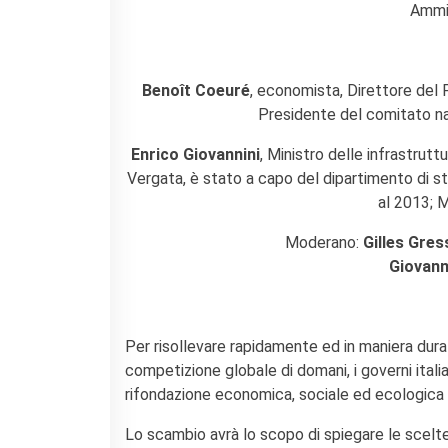
Contacts
Ammin
Organigramme
Emplois/stages
Marchés Publics
Benoît Coeuré
, economista, Direttore del
NOS MÉCÈNES
Presidente del comitato nazi
Le operazioni
Enrico Giovannini
, Ministro delle infrastrutt
Come sostenere
Vergata, è stato a capo del dipartimento di st
I Vantaggi
al 2013; M
I nostri luoghi
I contatti
Moderano:
Gilles Gres
I nostri sostenitori
Giovann
ARCHIVES
Café dell'innovazione
Dialoghi del Farnese
Per risollevare rapidamente ed in maniera duratu
competizione globale di domani, i governi italia
Farnèse à la page
rifondazione economica, sociale ed ecologica 
Festa della musica
Incontro italo-francesi sul
Lo scambio avrà lo scopo di spiegare le scelte 
mondo di domani