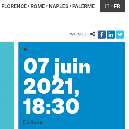
FLORENCE
ROME
NAPLES
PALERME
IT
FR
PARTAGEZ !
07 juin
2021,
18:30
En ligne