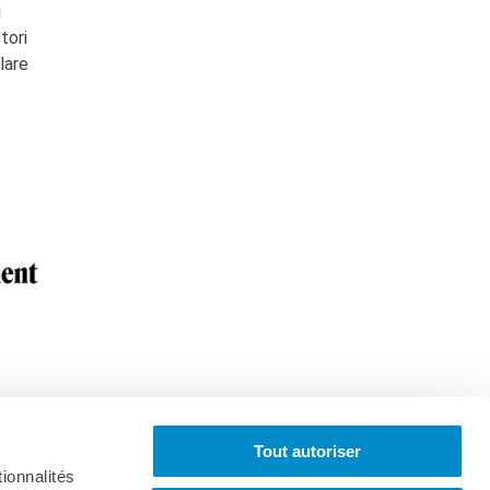
i
tori
lare
Tout autoriser
ionnalités