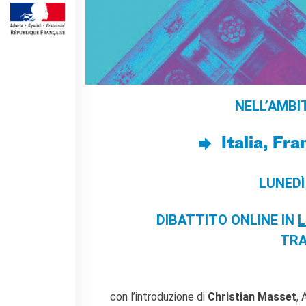
Operazioni artistiche
CINÉMA ET AUDIOVISUEL
Fuori Sala
La Francia al Cinema
Rendez-vous
Residenza XR
NELL’AMBI
LIVRES
Italia, Fra
DÉBATS D'IDÉES
UNIVERSITÉ, RECHERCHE,
INNOVATION
LUNEDÌ
Étudier en France
Doubles diplômes
DIBATTITO ONLINE IN
Soutien à la recherche et
l'innovation
TRA
YEP - Young Entrepreneurs
Programme
QUI SOMMES-NOUS ?
con l’introduzione di
Christian Masset
, 