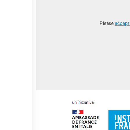
La Notte delle Idee
Operazioni artistiche
PERCHÉ IMPARARE IL
Please
accept
FRANCESE
RECHERCHER