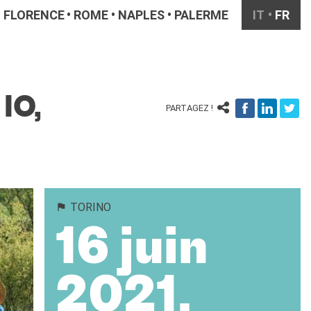
FLORENCE
ROME
NAPLES
PALERME
IT
FR
IO,
PARTAGEZ !
TORINO
16 juin
2021,