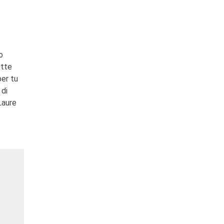
o
ette
per tu
 di
Laure