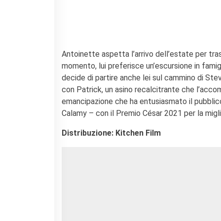
Contacts
Organigramme
Emplois/stages
Marchés Publics
Antoinette aspetta l’arrivo dell’estate per tr
NOS MÉCÈNES
momento, lui preferisce un’escursione in fami
Le operazioni
decide di partire anche lei sul cammino di Steve
Come sostenere
con Patrick, un asino recalcitrante che l’acco
I Vantaggi
emancipazione che ha entusiasmato il pubblic
I nostri luoghi
Calamy – con il Premio César 2021 per la migli
I contatti
I nostri sostenitori
Distribuzione: Kitchen Film
ARCHIVES
Café dell'innovazione
Dialoghi del Farnese
Farnèse à la page
Festa della musica
Incontro italo-francesi sul
mondo di domani