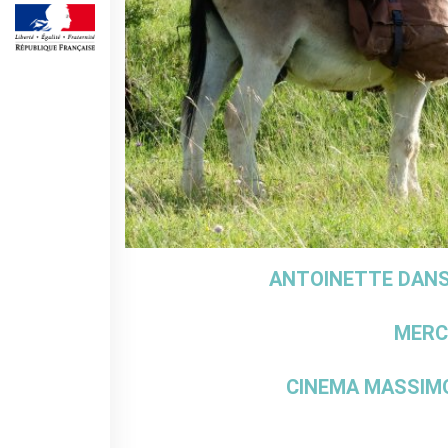
Operazioni artistiche
CINÉMA ET AUDIOVISUEL
Fuori Sala
La Francia al Cinema
Rendez-vous
Residenza XR
LIVRES
DÉBATS D'IDÉES
UNIVERSITÉ, RECHERCHE,
INNOVATION
ANTOINETTE DANS L
Étudier en France
Doubles diplômes
Soutien à la recherche et
MERCO
l'innovation
YEP - Young Entrepreneurs
CINEMA MASSIMO 
Programme
QUI SOMMES-NOUS ?