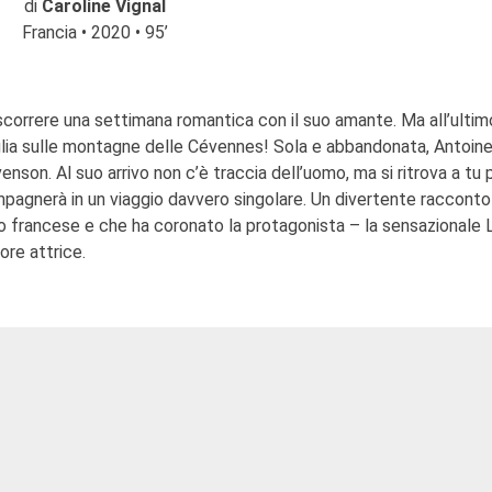
di
Caroline Vignal
Francia • 2020 • 95’
ascorrere una settimana romantica con il suo amante. Ma all’ultim
glia sulle montagne delle Cévennes! Sola e abbandonata, Antoin
nson. Al suo arrivo non c’è traccia dell’uomo, ma si ritrova a tu 
mpagnerà in un viaggio davvero singolare. Un divertente racconto
o francese e che ha coronato la protagonista – la sensazionale 
ore attrice.