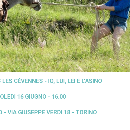
ES CÉVENNES - IO, LUI, LEI E L’ASINO
LEDI 16 GIUGNO - 16.00
- VIA GIUSEPPE VERDI 18 - TORINO