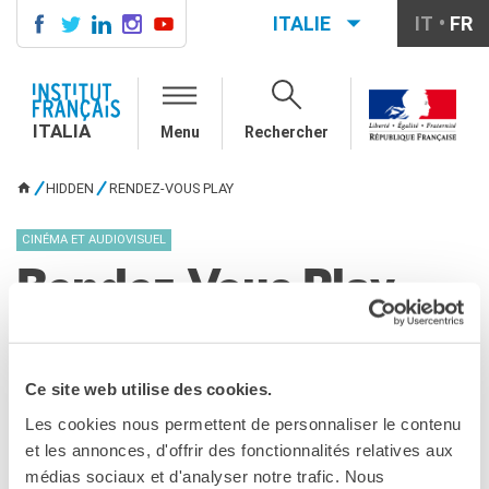
ITALIE
IT
FR
ITALIA
AGENDA
ITALIA
Menu
Rechercher
COURS DE FRANÇAIS
LE MONDE SCOLAIRE
HIDDEN
RENDEZ-VOUS PLAY
VOUS ÊTES ICI
Contatti
Mobilità
CINÉMA ET AUDIOVISUEL
Francofonia
Rendez-Vous Play
Studenti
Formation professionnelle
France-Italie
PARTAGEZ !
SPECTACLE VIVANT ET
Ce site web utilise des cookies.
ARTS VISUELS
La festa della musica
Les cookies nous permettent de personnaliser le contenu
Nouveau Grand Tour
et les annonces, d'offrir des fonctionnalités relatives aux
Exaequa
médias sociaux et d'analyser notre trafic. Nous