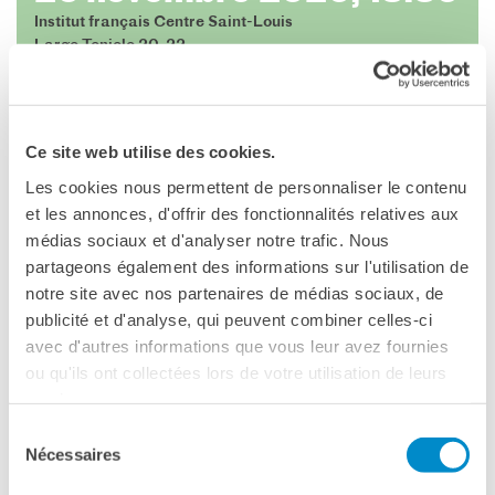
Contacts
Institut français Centre Saint-Louis
Organigramme
Largo Toniolo 20-22
Emplois/stages
Roma
Marchés Publics
Voir la carte
NOS MÉCÈNES
Ce site web utilise des cookies.
Le operazioni
EVENTO ANNULLATO
Come sostenere
Les cookies nous permettent de personnaliser le contenu
I Vantaggi
et les annonces, d'offrir des fonctionnalités relatives aux
Nell’ambito del 75° anniversario dell’Institut français -
I nostri luoghi
médias sociaux et d'analyser notre trafic. Nous
Centre Saint-Louis
I contatti
partageons également des informations sur l'utilisation de
26 novembre, ore 18:30
I nostri sostenitori
notre site avec nos partenaires de médias sociaux, de
Institut français – Centre Saint-Louis
publicité et d'analyse, qui peuvent combiner celles-ci
Largo Giuseppe Toniolo, 20
ARCHIVES
avec d'autres informations que vous leur avez fournies
Café dell'innovazione
ou qu'ils ont collectées lors de votre utilisation de leurs
Conferenza in presenza e in streaming in lingua francese
Dialoghi del Farnese
services.
con traduzione simultanea in italiano
Farnèse à la page
Sélection
Festa della musica
Nécessaires
du
Incontro italo-francesi sul
Mireille Delmas-Marty
, professoressa di Studi giuridici
consentement
mondo di domani