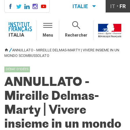
ITALIE
IT
FR
ITALIA
AGENDA
ITALIA
Menu
Rechercher
COURS DE FRANÇAIS
LE MONDE SCOLAIRE
ANNULLATO - MIREILLE DELMAS-MARTY | VIVERE INSIEME IN UN
VOUS ÊTES ICI
Contatti
MONDO SCOMBUSSOLATO
Mobilità
Francofonia
DÉBAT D'IDÉES
Studenti
ANNULLATO -
Formation professionnelle
France-Italie
Mireille Delmas-
SPECTACLE VIVANT ET
ARTS VISUELS
Marty | Vivere
La festa della musica
Nouveau Grand Tour
insieme in un mondo
Exaequa