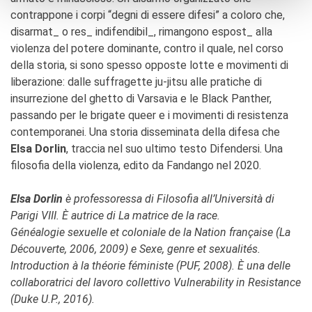
contrappone i corpi “degni di essere difesi” a coloro che,
disarmat_ o res_ indifendibil_, rimangono espost_ alla
violenza del potere dominante, contro il quale, nel corso
della storia, si sono spesso opposte lotte e movimenti di
liberazione: dalle suffragette ju-jitsu alle pratiche di
insurrezione del ghetto di Varsavia e le Black Panther,
passando per le brigate queer e i movimenti di resistenza
contemporanei. Una storia disseminata della difesa che
Elsa
Dorlin
, traccia nel suo ultimo testo Difendersi. Una
filosofia della violenza, edito da Fandango nel 2020.
Elsa
Dorlin
è professoressa di Filosofia all’Università di
Parigi VIII. È autrice di La matrice de la race.
Généalogie
sexuelle
et coloniale de la Nation
française
(La
Découverte
, 2006, 2009) e
Sexe
,
genre
et
sexualités
.
Introduction
à la
théorie
féministe
(PUF, 2008). È una delle
collaboratrici del lavoro collettivo
Vulnerability
in
Resistance
(Duke U.P., 2016).