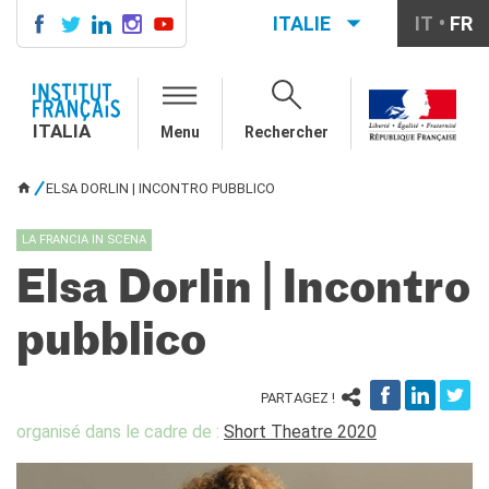
ITALIE
IT
FR
ITALIA
AGENDA
ITALIA
Menu
Rechercher
COURS DE FRANÇAIS
LE MONDE SCOLAIRE
ELSA DORLIN | INCONTRO PUBBLICO
VOUS ÊTES ICI
Contatti
Mobilità
LA FRANCIA IN SCENA
Francofonia
Elsa Dorlin | Incontro
Studenti
Formation professionnelle
pubblico
France-Italie
SPECTACLE VIVANT ET
ARTS VISUELS
PARTAGEZ !
La festa della musica
organisé dans le cadre de :
Short Theatre 2020
Nouveau Grand Tour
Exaequa