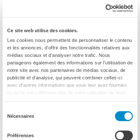
Contacts
Elsa
Dorlin
Organigramme
Emplois/stages
incontro pubblico
Marchés Publics
Ce site web utilise des cookies.
1h 30’
NOS MÉCÈNES
Les cookies nous permettent de personnaliser le contenu
Le operazioni
et les annonces, d'offrir des fonctionnalités relatives aux
Come sostenere
médias sociaux et d'analyser notre trafic. Nous
Sabato 5 | 18:00
I Vantaggi
partageons également des informations sur l'utilisation de
I nostri luoghi
WeGil - Piazzetta
notre site avec nos partenaires de médias sociaux, de
I contatti
publicité et d'analyse, qui peuvent combiner celles-ci
I nostri sostenitori
avec d'autres informations que vous leur avez fournies
ingresso gratuito con prenotazione obbligatoria su
ou qu'ils ont collectées lors de votre utilisation de leurs
ARCHIVES
Eventbrite
services.
Café dell'innovazione
Dialoghi del Farnese
Sélection
Nécessaires
Farnèse à la page
du
Dopo quello della scorsa edizione tenuto da
Festa della musica
consentement
Françoise Vergès, quest’anno la scalinata di WeGil ospiterà
Incontro italo-francesi sul
Préférences
un incontro pubblico con la filosofa e intellettuale
Elsa
mondo di domani