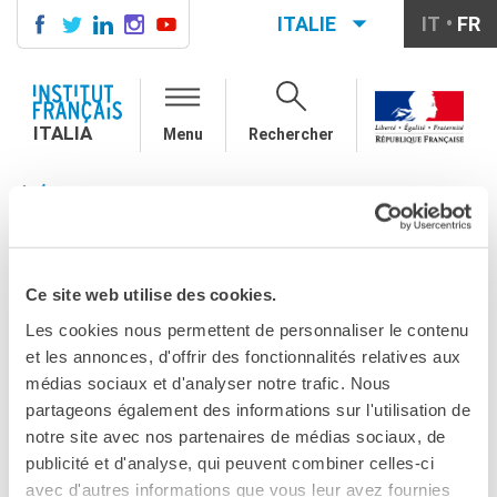
ITALIE
IT
FR
ITALIA
AGENDA
ITALIA
Menu
Rechercher
COURS DE FRANÇAIS
LE MONDE SCOLAIRE
EDUSCOL
VOUS ÊTES ICI
Contatti
Mobilità
EDUSCOL
Francofonia
Studenti
Ce site web utilise des cookies.
PARTAGEZ !
Formation professionnelle
Les cookies nous permettent de personnaliser le contenu
France-Italie
et les annonces, d'offrir des fonctionnalités relatives aux
SPECTACLE VIVANT ET
médias sociaux et d'analyser notre trafic. Nous
ARTS VISUELS
partageons également des informations sur l'utilisation de
La festa della musica
notre site avec nos partenaires de médias sociaux, de
Nouveau Grand Tour
publicité et d'analyse, qui peuvent combiner celles-ci
Exaequa
avec d'autres informations que vous leur avez fournies