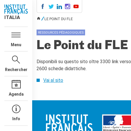
ITALIA
ITALIA
LE POINT DU FLE
VOUS ÊTES ICI
AGENDA
RESSOURCES PÉDAGOGIQUES
COURS DE FRANÇAIS
Le Point du FLE
Menu
LE MONDE SCOLAIRE
Contatti
Disponibili su questo sito oltre 3300 link verso
Mobilità
2600 schede didattiche.
Francofonia
Rechercher
Studenti
Vai al sito
Formation professionnelle
France-Italie
Agenda
SPECTACLE VIVANT ET
ARTS VISUELS
La festa della musica
Nouveau Grand Tour
Info
Exaequa