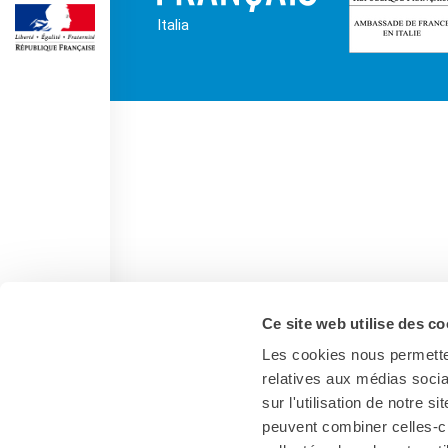
Operazioni artistiche
Italia
CINÉMA ET AUDIOVISUEL
Fuori Sala
La Francia al Cinema
Rendez-vous
Residenza XR
LIVRES
DÉBATS D'IDÉES
UNIVERSITÉ, RECHERCHE,
INNOVATION
Étudier en France
Doubles diplômes
Ce site web utilise des co
Soutien à la recherche et
l'innovation
Les cookies nous permetten
YEP - Young Entrepreneurs
relatives aux médias socia
Programme
sur l'utilisation de notre 
QUI SOMMES-NOUS ?
peuvent combiner celles-ci