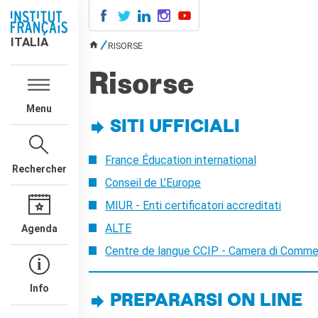
ITALIA
ITALIA
RISORSE
VOUS ÊTES ICI
AGENDA
Risorse
COURS DE FRANÇAIS
Menu
LE MONDE SCOLAIRE
SITI UFFICIALI
Contatti
Mobilità
France Éducation international
Francofonia
Rechercher
Conseil de L’Europe
Studenti
Formation professionnelle
MIUR - Enti certificatori accreditati
France-Italie
ALTE
Agenda
SPECTACLE VIVANT ET
Centre de langue CCIP - Camera di Commerc
ARTS VISUELS
La festa della musica
Nouveau Grand Tour
Info
PREPARARSI ON LINE
Exaequa