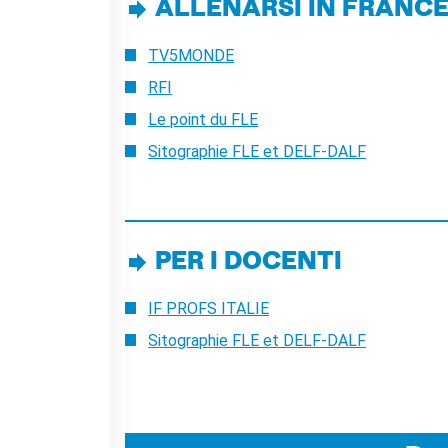
ALLENARSI IN FRANC
La Notte delle Idee
Operazioni artistiche
TV5MONDE
PERCHÉ IMPARARE IL
RFI
FRANCESE
Le point du FLE
RECHERCHER
Sitographie FLE et DELF-DALF
PER I DOCENTI
IF PROFS ITALIE
Sitographie FLE et DELF-DALF