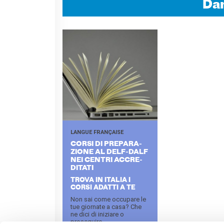
Dan
LANGUE FRANÇAISE
CORSI DI PRE­PA­RA­
ZIONE AL DELF-​DALF
NEI CEN­TRI AC­CRE­
DI­TA­TI
TROVA IN ITALIA I
CORSI ADATTI A TE
Non sai come occupare le
tue giornate a casa? Che
ne dici di iniziare o
proseguire