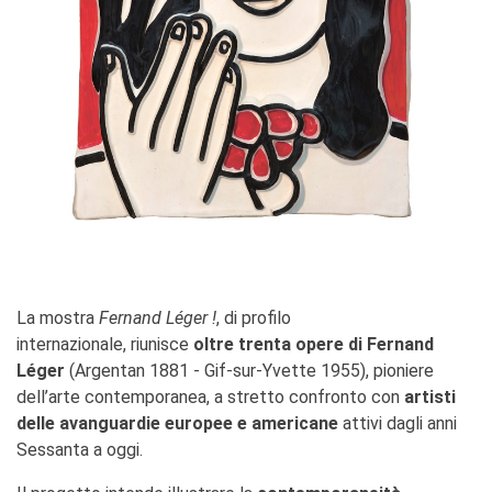
Contacts
Organigramme
Emplois/stages
Marchés Publics
NOS MÉCÈNES
Le operazioni
Come sostenere
I Vantaggi
I nostri luoghi
I contatti
I nostri sostenitori
La mostra
Fernand Léger !
, di profilo
ARCHIVES
internazionale, riunisce
oltre trenta opere di Fernand
Café dell'innovazione
Léger
(Argentan 1881 - Gif-sur-Yvette 1955), pioniere
Dialoghi del Farnese
dell’arte contemporanea, a stretto confronto con
artisti
Farnèse à la page
delle avanguardie europee e americane
attivi dagli anni
Festa della musica
Sessanta a oggi.
Incontro italo-francesi sul
mondo di domani