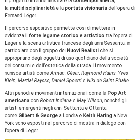
Il progetto intende illustrare la
contemporaneità
,
La Notte delle Idee
la
multidisciplinarietà
e la
portata visionaria
dell’opera di
Operazioni artistiche
Fernand Léger.
PERCHÉ IMPARARE IL
Il percorso espositivo permette così di mettere in
FRANCESE
evidenza il
forte legame storico e artistico
tra l’opera di
RECHERCHER
Léger e la scena artistica francese degli anni Sessanta, in
particolare con il gruppo dei
Nuovi Realisti
che si
appropriano degli oggetti di uso quotidiano della società
dei consumi e dell’estetica della strada. Il movimento
riunisce artisti come
Arman
,
César
,
Raymond Hains
,
Yves
Klein
,
Martial Raysse
,
Daniel Spoerri
e
Niki de Saint Phalle
.
Altri periodi e movimenti internazionali come la
Pop Art
americana
con
Robert Indiana
e
May Wilson
, nonché gli
artisti emergenti negli anni Settanta e Ottanta
come
Gilbert & George
a Londra e
Keith Haring
a New
York sono esposti nel percorso di mostra in dialogo con
l’opera di Léger.