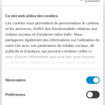
Operazioni artistiche
SALONE DEL LIBRO DI TORINO
CINÉMA ET AUDIOVISUEL
Ce site web utilise des cookies.
Fuori Sala
TORINO
La Francia al Cinema
Les cookies nous permettent de personnaliser le contenu
Rendez-vous
et les annonces, d'offrir des fonctionnalités relatives aux
17 mai 2025, 14:00
Residenza XR
médias sociaux et d'analyser notre trafic. Nous
Salone del Libro di Torino, Lingotto Fiere
partageons également des informations sur l'utilisation de
LIVRES
Via Nizza, 280
notre site avec nos partenaires de médias sociaux, de
Torino
DÉBATS D'IDÉES
publicité et d'analyse, qui peuvent combiner celles-ci
Voir la carte
avec d'autres informations que vous leur avez fournies
UNIVERSITÉ, RECHERCHE,
INNOVATION
ou qu'ils ont collectées lors de votre utilisation de leurs
Étudier en France
services.
Doubles diplômes
Sélection
Soutien à la recherche et
Nécessaires
du
l'innovation
consentement
YEP - Young Entrepreneurs
Programme
Préférences
QUI SOMMES-NOUS ?