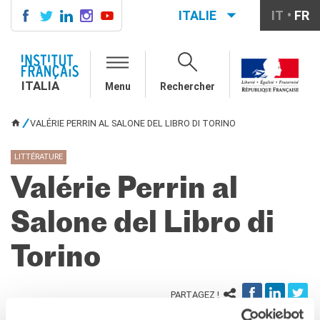
ITALIE
IT
FR
ITALIA
AGENDA
ITALIA
Menu
Rechercher
COURS DE FRANÇAIS
LE MONDE SCOLAIRE
VALÉRIE PERRIN AL SALONE DEL LIBRO DI TORINO
VOUS ÊTES ICI
Contatti
Mobilità
LITTÉRATURE
Francofonia
Valérie Perrin al
Studenti
Formation professionnelle
Salone del Libro di
France-Italie
SPECTACLE VIVANT ET
Torino
ARTS VISUELS
La festa della musica
Nouveau Grand Tour
PARTAGEZ !
Exaequa
organisé dans le cadre de :
GLI AUTORI FRANCESI AL