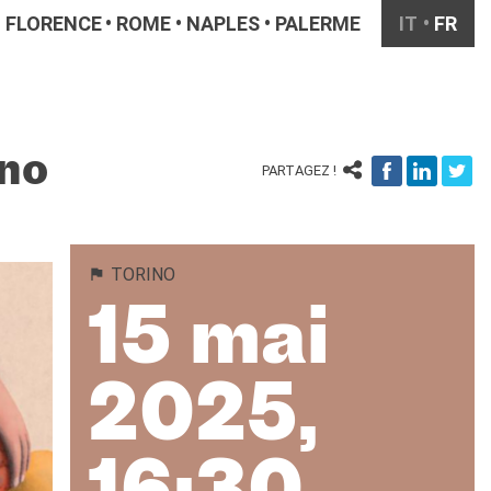
FLORENCE
ROME
NAPLES
PALERME
IT
FR
ino
PARTAGEZ !
TORINO
15 mai
2025,