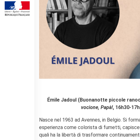
Operazioni artistiche
CINÉMA ET AUDIOVISUEL
Fuori Sala
La Francia al Cinema
Rendez-vous
Residenza XR
LIVRES
DÉBATS D'IDÉES
UNIVERSITÉ, RECHERCHE,
INNOVATION
Étudier en France
Doubles diplômes
Émile Jadoul (Buonanotte piccole ranoc
Soutien à la recherche et
vocione, Papà!
, 16h30-17h
l'innovation
YEP - Young Entrepreneurs
Nasce nel 1963 ad Avennes, in Belgio. Si forma
Programme
esperienza come colorista di fumetti, capisce che
QUI SOMMES-NOUS ?
quali ha la libertà di trasformare continuament