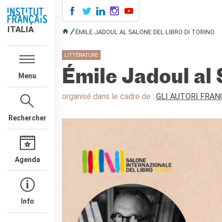
ITALIA
ITALIA
ÉMILE JADOUL AL SALONE DEL LIBRO DI TORINO
VOUS ÊTES ICI
AGENDA
LITTÉRATURE
COURS DE FRANÇAIS
Émile Jadoul al 
Menu
LE MONDE SCOLAIRE
Contatti
organisé dans le cadre de :
GLI AUTORI FRAN
Mobilità
Francofonia
Rechercher
Studenti
Formation professionnelle
France-Italie
Agenda
SPECTACLE VIVANT ET
ARTS VISUELS
La festa della musica
Nouveau Grand Tour
Info
Exaequa