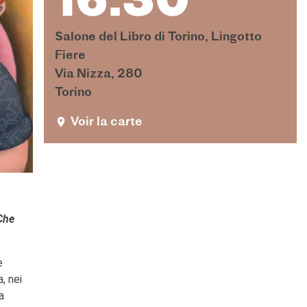
16:30
Salone del Libro di Torino, Lingotto
Fiere
Via Nizza, 280
Torino
Voir la carte
Che
e
, nei
a