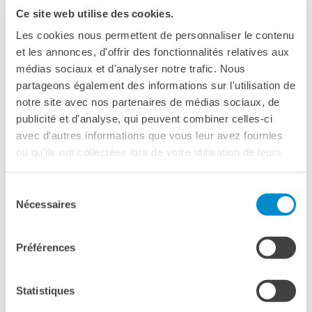
Operazioni artistiche
SALONE DEL LIBRO DI TORINO
Ce site web utilise des cookies.
CINÉMA ET AUDIOVISUEL
Les cookies nous permettent de personnaliser le contenu
Fuori Sala
et les annonces, d'offrir des fonctionnalités relatives aux
TORINO
La Francia al Cinema
médias sociaux et d'analyser notre trafic. Nous
Rendez-vous
partageons également des informations sur l'utilisation de
15 mai 2025, 16:00
Residenza XR
notre site avec nos partenaires de médias sociaux, de
Salone del Libro di Torino, Lingotto Fiere
publicité et d'analyse, qui peuvent combiner celles-ci
LIVRES
Via Nizza, 280
avec d'autres informations que vous leur avez fournies
Torino
DÉBATS D'IDÉES
ou qu'ils ont collectées lors de votre utilisation de leurs
Voir la carte
services.
UNIVERSITÉ, RECHERCHE,
INNOVATION
Sélection
Étudier en France
Nécessaires
du
Doubles diplômes
consentement
Soutien à la recherche et
l'innovation
Préférences
YEP - Young Entrepreneurs
Programme
Statistiques
QUI SOMMES-NOUS ?