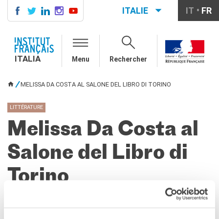
ITALIE
IT
FR
ITALIA
AGENDA
ITALIA
Menu
Rechercher
COURS DE FRANÇAIS
LE MONDE SCOLAIRE
MELISSA DA COSTA AL SALONE DEL LIBRO DI TORINO
VOUS ÊTES ICI
Contatti
Mobilità
LITTÉRATURE
Francofonia
Melissa Da Costa al
Studenti
Formation professionnelle
Salone del Libro di
France-Italie
SPECTACLE VIVANT ET
Torino
ARTS VISUELS
La festa della musica
Nouveau Grand Tour
PARTAGEZ !
Exaequa
organisé dans le cadre de :
GLI AUTORI FRANCESI AL