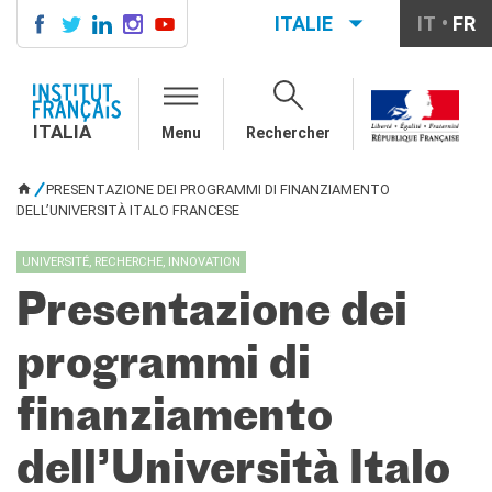
ITALIE
IT
FR
ITALIA
AGENDA
ITALIA
Menu
Rechercher
COURS DE FRANÇAIS
LE MONDE SCOLAIRE
PRESENTAZIONE DEI PROGRAMMI DI FINANZIAMENTO
VOUS ÊTES ICI
Contatti
DELL’UNIVERSITÀ ITALO FRANCESE
Mobilità
Francofonia
UNIVERSITÉ, RECHERCHE, INNOVATION
Studenti
Presentazione dei
Formation professionnelle
France-Italie
programmi di
SPECTACLE VIVANT ET
ARTS VISUELS
finanziamento
La festa della musica
Nouveau Grand Tour
dell’Università Italo
Exaequa