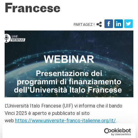
Operazioni artistiche
Francese
CINÉMA ET AUDIOVISUEL
Fuori Sala
PARTAGEZ !
La Francia al Cinema
Rendez-vous
Residenza XR
LIVRES
DÉBATS D'IDÉES
UNIVERSITÉ, RECHERCHE,
INNOVATION
Étudier en France
Doubles diplômes
Soutien à la recherche et
L’Università Italo Francese (UIF) vi informa che il bando
l'innovation
Vinci 2025 è aperto e pubblicato al sito
YEP - Young Entrepreneurs
web
https://www.universite-franco-italienne.org/it/
.
Programme
QUI SOMMES-NOUS ?