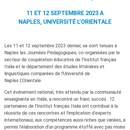
Contacts
Organigramme
11 ET 12 SEPTEMBRE 2023 A
Emplois/stages
NAPLES, UNIVERSITÉ L’ORIENTALE
Marchés Publics
NOS MÉCÈNES
Le operazioni
Les 11 et 12 septembre 2023 dernier, se sont tenues à
Come sostenere
Naples les Journées Pédagogiques, co-organisées par le
I Vantaggi
secteur de coopération éducative de l’Institut français
I nostri luoghi
Italia et le département des études littéraires et
I contatti
linguistiques comparées de l’Université de
I nostri sostenitori
Naples L’Orientale.
ARCHIVES
Cet événement national, très attendu par la communauté
Café dell'innovazione
enseignante en Italie, a rencontré un franc succès : 12
Dialoghi del Farnese
partenaires de l’Institut français Italia ont contribué à la
Farnèse à la page
réussite de ces rencontres et l’implication d’experts
Festa della musica
internationaux, aux compétences aussi riches que variées, a
Incontro italo-francesi sul
permis l’élaboration d’un programme étoffé avec pas moins
mondo di domani