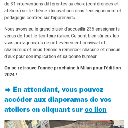
de 31 interventions différentes au choix (conférences et
La Notte delle Idee
ateliers) sur le thème «Innovations dans l’enseignement et
Operazioni artistiche
pédagogie centrée sur l’apprenant».
PERCHÉ IMPARARE IL
FRANCESE
Nous avons eu le grand plaisir d’accueillir 236 enseignants
venus de tout le territoire italien. Ce sont bien sûr eux les
RECHERCHER
vrais protagonistes de cet évènement convivial et
chaleureux et nous tenons à remercier chacune et chacun
d’eux pour son implication et sa bonne humeur.
On se retrouve l’année prochaine à Milan pour l’édition
2024 !
En attendant, vous pouvez
accéder aux diaporamas de vos
ateliers en cliquant sur
ce lien