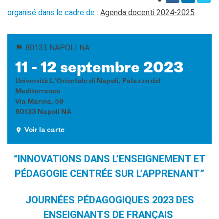
Operazioni artistiche
organisé dans le cadre de :
Agenda docenti 2024-2025
CINÉMA ET AUDIOVISUEL
Fuori Sala
La Francia al Cinema
80133 NAPOLI NA
Rendez-vous
11 - 12 septembre 2023
Residenza XR
Università L'Orientale di Napoli, Palazzo del
LIVRES
Mediterraneo
Via Marina, 59
DÉBATS D'IDÉES
80133 Napoli NA
UNIVERSITÉ, RECHERCHE,
INNOVATION
Voir la carte
Étudier en France
Doubles diplômes
“INNOVATIONS DANS L’ENSEIGNEMENT ET
Soutien à la recherche et
PÉDAGOGIE CENTRÉE SUR L’APPRENANT”
l'innovation
YEP - Young Entrepreneurs
Programme
JOURNÉES PÉDAGOGIQUES 2023 DES
QUI SOMMES-NOUS ?
ENSEIGNANTS DE FRANÇAIS