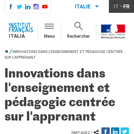
ITALIE
IT
FR
ITALIA
AGENDA
ITALIA
Menu
Rechercher
COURS DE FRANÇAIS
LE MONDE SCOLAIRE
INNOVATIONS DANS L'ENSEIGNEMENT ET PÉDAGOGIE CENTRÉE
VOUS ÊTES ICI
Contatti
SUR L'APPRENANT
Mobilità
Innovations dans
Francofonia
Studenti
l'enseignement et
Formation professionnelle
France-Italie
pédagogie centrée
SPECTACLE VIVANT ET
ARTS VISUELS
sur l'apprenant
La festa della musica
Nouveau Grand Tour
Exaequa
PARTAGEZ !