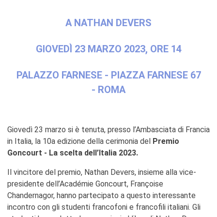
La Notte delle Idee
Operazioni artistiche
A NATHAN DEVERS
PERCHÉ IMPARARE IL
FRANCESE
GIOVEDÌ 23 MARZO 2023, ORE 14
RECHERCHER
PALAZZO FARNESE - PIAZZA FARNESE 67
- ROMA
Giovedì 23 marzo si è tenuta, presso l’Ambasciata di Francia
in Italia, la 10a edizione della cerimonia del
Premio
Goncourt - La scelta dell’Italia 2023.
Il vincitore del premio, Nathan Devers, insieme alla vice-
presidente dell’Académie Goncourt, Françoise
Chandernagor, hanno partecipato a questo interessante
incontro con gli studenti francofoni e francofili italiani. Gli