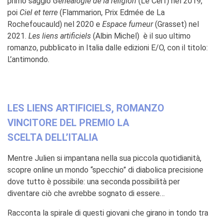
primo saggio
Généalogie de la religion
(Le Cerf) nel 2019,
poi
Ciel et terre
(Flammarion, Prix Edmée de La
Rochefoucauld) nel 2020 e
Espace fumeur
(Grasset) nel
2021.
Les liens artificiels
(Albin Michel) è il suo ultimo
romanzo, pubblicato in Italia dalle edizioni E/O, con il titolo:
L’antimondo.
LES LIENS ARTIFICIELS, ROMANZO
VINCITORE DEL PREMIO LA
SCELTA DELL’ITALIA
Mentre Julien si impantana nella sua piccola quotidianità,
scopre online un mondo “specchio” di diabolica precisione
dove tutto è possibile: una seconda possibilità per
diventare ciò che avrebbe sognato di essere…
Racconta la spirale di questi giovani che girano in tondo tra