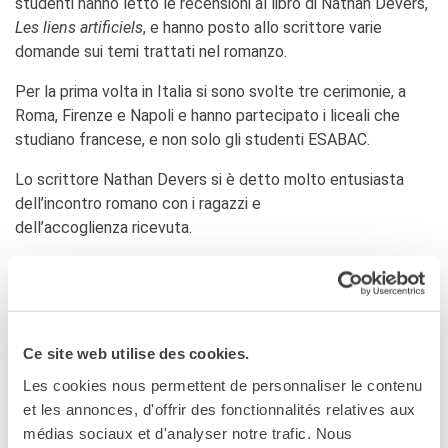
studenti hanno letto le recensioni al libro di Nathan Devers,
Les liens artificiels
, e hanno posto allo scrittore varie
domande sui temi trattati nel romanzo.
Per la prima volta in Italia si sono svolte tre cerimonie, a
Roma, Firenze e Napoli e hanno partecipato i liceali che
studiano francese, e non solo gli studenti ESABAC.
Lo scrittore Nathan Devers si è detto molto entusiasta
dell’incontro romano con i ragazzi e
dell’accoglienza ricevuta.
IL PREMIO GONCOURT SU RAICULTURA
Ce site web utilise des cookies.
Scoprite nello
Speciale di Rai Cultura
le interviste a
Christian Masset, Ambasciatore di Francia in Italia,
Les cookies nous permettent de personnaliser le contenu
a Françoise Chandernagor, Vice-presidente dell’Académie
et les annonces, d'offrir des fonctionnalités relatives aux
Goncourt, a Nathan Devers, lo scrittore premiato, a
médias sociaux et d'analyser notre trafic. Nous