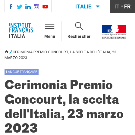
ITALIE
IT
FR
ITALIA
AGENDA
ITALIA
Menu
Rechercher
COURS DE FRANÇAIS
LE MONDE SCOLAIRE
CERIMONIA PREMIO GONCOURT, LA SCELTA DELL'ITALIA, 23
VOUS ÊTES ICI
Contatti
MARZO 2023
Mobilità
Francofonia
LANGUE FRANÇAISE
Studenti
Cerimonia Premio
Formation professionnelle
France-Italie
Goncourt, la scelta
SPECTACLE VIVANT ET
ARTS VISUELS
dell'Italia, 23 marzo
La festa della musica
Nouveau Grand Tour
2023
Exaequa