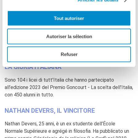
licei francesi.
Il Premio Goncourt - La scelta dell’Italia è un’operazione
Tout autoriser
dell’Institut français Italia, creata nel 2013, volta a far
scoprire la letteratura contemporanea ai giovani, in
collaborazione con la famosa Académie Goncourt. Il premio
Autoriser la sélection
è organizzato dall’Institut Français Italia e
dall’Académie Goncourt.
Refuser
LA GIURIA ITALIANA
Sono 104 i licei di tutt’Italia che hanno partecipato
all’edizione 2023 del Premio Goncourt - La scelta dell’Italia,
con 450 alunni in tutto.
NATHAN DEVERS, IL VINCITORE
Nathan Devers, 25 anni, è un ex studente dell’École
Normale Supérieure e agrégé in filosofia. Ha pubblicato un