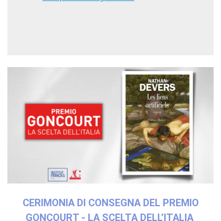
Contacts
Organigramme
Emplois/stages
Marchés Publics
NOS MÉCÈNES
Le operazioni
Come sostenere
I Vantaggi
I nostri luoghi
I contatti
I nostri sostenitori
ARCHIVES
Café dell'innovazione
Dialoghi del Farnese
Farnèse à la page
Festa della musica
CERIMONIA DI CONSEGNA DEL PREMIO
Incontro italo-francesi sul
GONCOURT - LA SCELTA DELL’ITALIA
mondo di domani