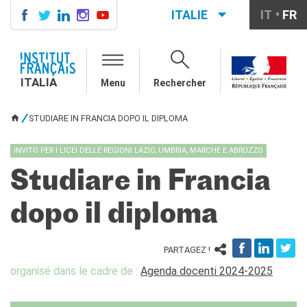
ITALIE
IT
FR
ITALIA
AGENDA
ITALIA
Menu
Rechercher
COURS DE FRANÇAIS
LE MONDE SCOLAIRE
STUDIARE IN FRANCIA DOPO IL DIPLOMA
VOUS ÊTES ICI
Contatti
Mobilità
INVITO PER I LICEI DELLE REGIONI LAZIO, UMBRIA, MARCHE E ABRUZZO
Francofonia
Studiare in Francia
Studenti
Formation professionnelle
dopo il diploma
France-Italie
SPECTACLE VIVANT ET
ARTS VISUELS
PARTAGEZ !
La festa della musica
organisé dans le cadre de :
Agenda docenti 2024-2025
Nouveau Grand Tour
Exaequa