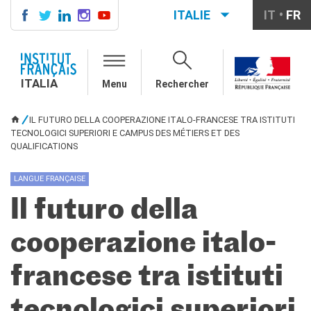
ITALIE
IT
FR
ITALIA
AGENDA
ITALIA
Menu
Rechercher
COURS DE FRANÇAIS
LE MONDE SCOLAIRE
IL FUTURO DELLA COOPERAZIONE ITALO-FRANCESE TRA ISTITUTI
VOUS ÊTES ICI
Contatti
TECNOLOGICI SUPERIORI E CAMPUS DES MÉTIERS ET DES
QUALIFICATIONS
Mobilità
Francofonia
LANGUE FRANÇAISE
Studenti
Formation professionnelle
Il futuro della
France-Italie
cooperazione italo-
SPECTACLE VIVANT ET
ARTS VISUELS
La festa della musica
francese tra istituti
Nouveau Grand Tour
Exaequa