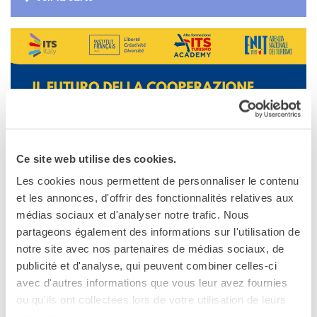
Contacts
Organigramme
Emplois/stages
Marchés Publics
NOS MÉCÈNES
Le operazioni
Come sostenere
I Vantaggi
I nostri luoghi
Ce site web utilise des cookies.
I contatti
Les cookies nous permettent de personnaliser le contenu
I nostri sostenitori
et les annonces, d'offrir des fonctionnalités relatives aux
ARCHIVES
médias sociaux et d'analyser notre trafic. Nous
Café dell'innovazione
partageons également des informations sur l'utilisation de
Dialoghi del Farnese
notre site avec nos partenaires de médias sociaux, de
Farnèse à la page
publicité et d'analyse, qui peuvent combiner celles-ci
Festa della musica
avec d'autres informations que vous leur avez fournies
Incontro italo-francesi sul
ou qu'ils ont collectées lors de votre utilisation de leurs
mondo di domani
services.