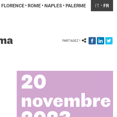
FLORENCE
ROME
NAPLES
PALERME
IT
FR
éma
PARTAGEZ !
20
novembre