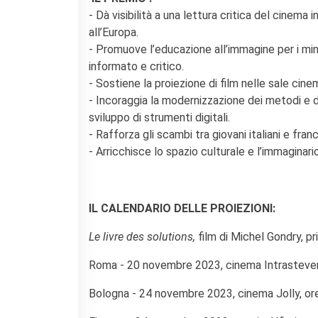
La Notte delle Idee
- Dà visibilità a una lettura critica del cinema 
Operazioni artistiche
all’Europa.
- Promuove l’educazione all’immagine per i mino
PERCHÉ IMPARARE IL
FRANCESE
informato e critico.
- Sostiene la proiezione di film nelle sale cin
RECHERCHER
- Incoraggia la modernizzazione dei metodi e d
sviluppo di strumenti digitali.
- Rafforza gli scambi tra giovani italiani e fra
- Arricchisce lo spazio culturale e l’immaginar
IL CALENDARIO DELLE PROIEZIONI:
Le livre des solutions,
film di Michel Gondry, pr
Roma - 20 novembre 2023, cinema Intrastever
Bologna - 24 novembre 2023, cinema Jolly, or