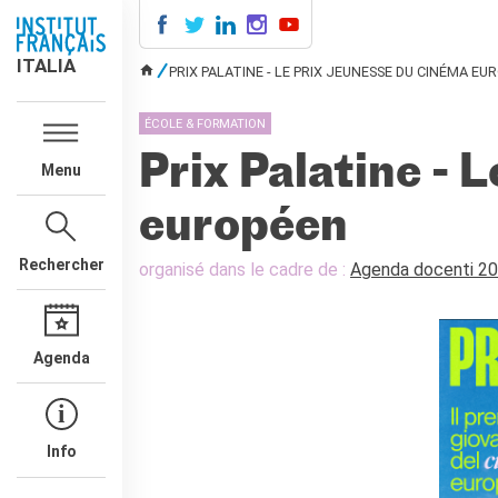
ITALIA
ITALIA
PRIX PALATINE - LE PRIX JEUNESSE DU CINÉMA EU
VOUS ÊTES ICI
AGENDA
ÉCOLE & FORMATION
COURS DE FRANÇAIS
Prix Palatine - 
Menu
LE MONDE SCOLAIRE
Contatti
européen
Mobilità
Francofonia
Rechercher
organisé dans le cadre de :
Agenda docenti 2
Studenti
Formation professionnelle
France-Italie
Agenda
SPECTACLE VIVANT ET
ARTS VISUELS
La festa della musica
Nouveau Grand Tour
Info
Exaequa