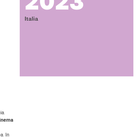
2023
Italia
ia.
cinema
a. In