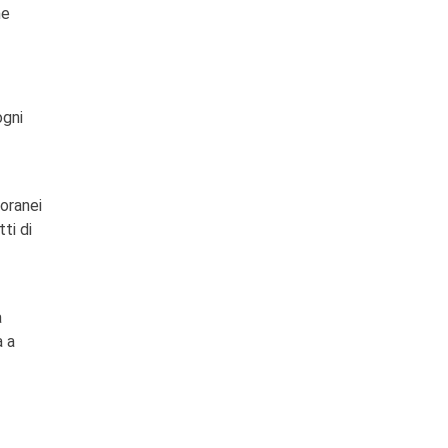
he
ogni
poranei
ti di
a
à a