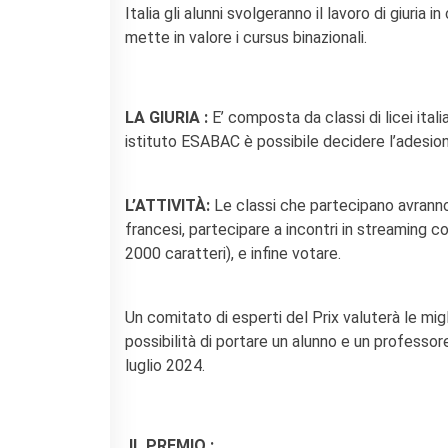
Contacts
Italia gli alunni svolgeranno il lavoro di giuria
Organigramme
mette in valore i cursus binazionali.
Emplois/stages
Marchés Publics
NOS MÉCÈNES
LA GIURIA :
E’ composta da classi di licei ital
Le operazioni
istituto ESABAC è possibile decidere l’adesione
Come sostenere
I Vantaggi
L’ATTIVITÀ:
Le classi che partecipano avranno 
I nostri luoghi
francesi, partecipare a incontri in streaming co
I contatti
2000 caratteri), e infine votare.
I nostri sostenitori
ARCHIVES
Un comitato di esperti del Prix valuterà le migl
Café dell'innovazione
possibilità di portare un alunno e un professore
Dialoghi del Farnese
luglio 2024.
Farnèse à la page
Festa della musica
Incontro italo-francesi sul
mondo di domani
IL PREMIO :