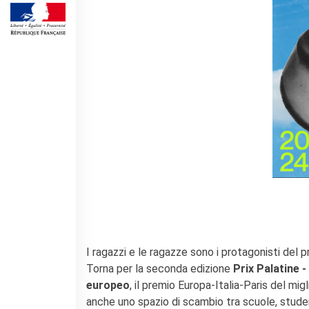
Operazioni artistiche
CINÉMA ET AUDIOVISUEL
Fuori Sala
La Francia al Cinema
Rendez-vous
Residenza XR
LIVRES
DÉBATS D'IDÉES
UNIVERSITÉ, RECHERCHE,
INNOVATION
Étudier en France
Doubles diplômes
Soutien à la recherche et
l'innovation
I ragazzi e le ragazze sono i protagonisti del p
YEP - Young Entrepreneurs
Torna per la seconda edizione
Prix Palatine 
Programme
europeo
, il premio Europa-Italia-Paris del mi
QUI SOMMES-NOUS ?
anche uno spazio di scambio tra scuole, student