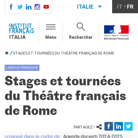
ITALIE
IT
FR
ITALIA
AGENDA
ITALIA
Menu
Rechercher
COURS DE FRANÇAIS
LE MONDE SCOLAIRE
STAGES ET TOURNÉES DU THÉÂTRE FRANÇAIS DE ROME
VOUS ÊTES ICI
Contatti
Mobilità
LANGUE FRANÇAISE
Francofonia
Stages et tournées
Studenti
Formation professionnelle
du Théâtre français
France-Italie
SPECTACLE VIVANT ET
de Rome
ARTS VISUELS
La festa della musica
Nouveau Grand Tour
PARTAGEZ !
Exaequa
organisé dans le cadre de :
Agenda docenti 2024-2025