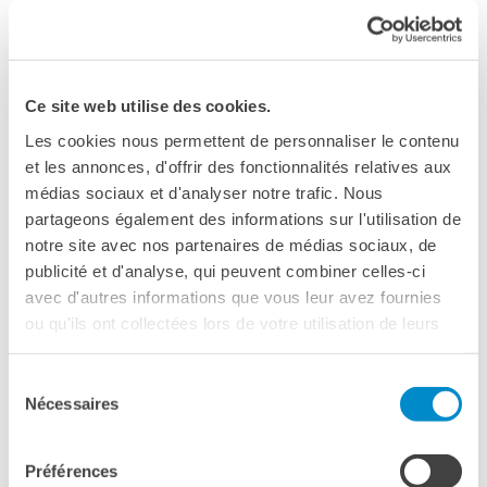
Operazioni artistiche
CINÉMA ET AUDIOVISUEL
Fuori Sala
La Francia al Cinema
Ce site web utilise des cookies.
Rendez-vous
Les cookies nous permettent de personnaliser le contenu
Residenza XR
et les annonces, d'offrir des fonctionnalités relatives aux
médias sociaux et d'analyser notre trafic. Nous
LIVRES
partageons également des informations sur l'utilisation de
DÉBATS D'IDÉES
notre site avec nos partenaires de médias sociaux, de
UNIVERSITÉ, RECHERCHE,
publicité et d'analyse, qui peuvent combiner celles-ci
INNOVATION
avec d'autres informations que vous leur avez fournies
ROMA
Étudier en France
ou qu'ils ont collectées lors de votre utilisation de leurs
Doubles diplômes
27 mars - 31 décembre
services.
Soutien à la recherche et
2023
Sélection
l'innovation
Nécessaires
du
YEP - Young Entrepreneurs
Programme
consentement
STAGES ET TOURNÉES EN ITALIE DU
QUI SOMMES-NOUS ?
Préférences