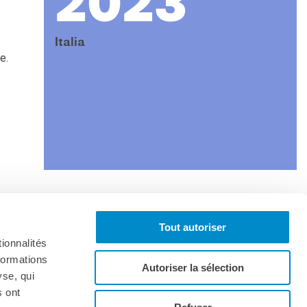
2023
Italia
e.
Tout autoriser
onnez-vous à la lettre d'informations
ionnalités
formations
Autoriser la sélection
yse, qui
s ont