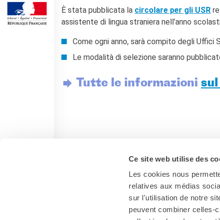
Operazioni artistiche
È stata pubblicata la
circolare per gli USR
re
CINÉMA ET AUDIOVISUEL
assistente di lingua straniera nell’anno scolas
Fuori Sala
Come ogni anno, sarà compito degli Uffici Sc
La Francia al Cinema
Rendez-vous
Le modalità di selezione saranno pubblicate 
Residenza XR
Tutte le informazioni
sul
LIVRES
DÉBATS D'IDÉES
UNIVERSITÉ, RECHERCHE,
INNOVATION
Étudier en France
Doubles diplômes
Ce site web utilise des co
Soutien à la recherche et
l'innovation
Les cookies nous permetten
YEP - Young Entrepreneurs
relatives aux médias socia
Programme
sur l'utilisation de notre 
Italia
QUI SOMMES-NOUS ?
peuvent combiner celles-ci