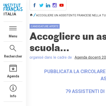
ITALIA
ITALIA
ACCOGLIERE UN ASSISTENTE FRANCESE NELLA TUA
VOUS ÊTES ICI
AGENDA
CANDIDATURE APERTE
COURS DE FRANÇAIS
Accogliere un as
Menu
LE MONDE SCOLAIRE
Contatti
scuola...
Mobilità
Francofonia
Rechercher
organisé dans le cadre de :
Agenda docenti 2
Studenti
Formation professionnelle
PUBBLICATA LA CIRCOLARE
France-Italie
Agenda
AS
SPECTACLE VIVANT ET
ARTS VISUELS
La festa della musica
79 ASSISTENTI DI
Nouveau Grand Tour
Info
Exaequa