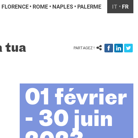
FLORENCE
ROME
NAPLES
PALERME
IT
FR
a tua
PARTAGEZ !
01 février
- 30 juin